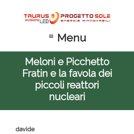
Passa
Passa
Passa
al
alla
al
contenuto
barra
piè
principale
laterale
di
Menu
primaria
pagina
Meloni e Picchetto
Fratin e la favola dei
piccoli reattori
nucleari
davide