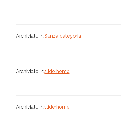
le
energie
rinnovabili
in
Archiviato in:
Senza categoria
agricoltura
Archiviato in:
sliderhome
Archiviato in:
sliderhome