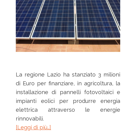
La regione Lazio ha stanziato 3 milioni
di Euro per finanziare, in agricoltura, la
installazione di pannelli fotovoltaici e
impianti eolici per produrre energia
elettrica attraverso le energie
rinnovabili.
infoFinanziamenti
[Leggi di più…]
per