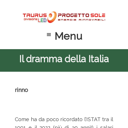
Passa
Passa
Passa
al
alla
al
contenuto
barra
piè
principale
laterale
di
Menu
primaria
pagina
Il dramma della Italia
rinno
Come ha da poco ricordato l’ISTAT tra il
1991 e il 2022 (più di 30 anni!) i salari