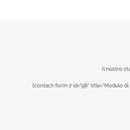
Footer
Il nostro s
[contact-form-7 id="98" title="Modulo di 