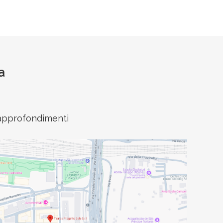
a
e approfondimenti