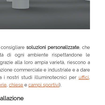
 consigliare
soluzioni personalizzate
, che
cità di ogni ambiente rispettandone le
grazie alla loro ampia varietà, riescono a
azione commerciale e industriale e a dare
 i nostri studi illuminotecnici per
uffici
,
erie
,
chiese
e
campi sportivi
).
tallazione