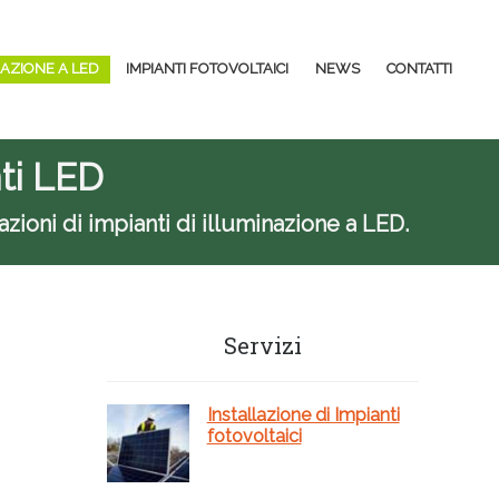
NAZIONE A LED
IMPIANTI FOTOVOLTAICI
NEWS
CONTATTI
nti LED
azioni di impianti di illuminazione a LED.
Barra
Servizi
laterale
primaria
Installazione di Impianti
fotovoltaici