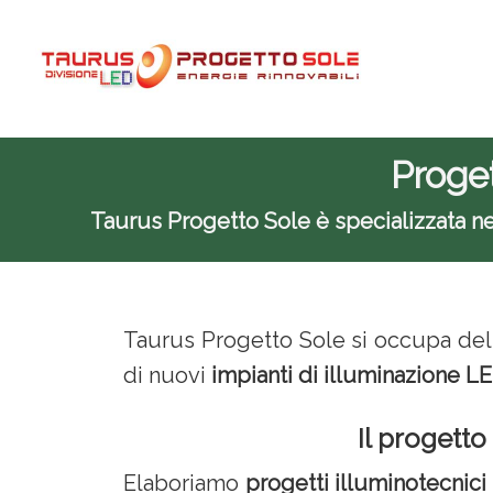
Passa
Passa
Passa
al
alla
al
contenuto
barra
piè
principale
laterale
di
primaria
pagina
Proget
Taurus Progetto Sole è specializzata nell
Taurus Progetto Sole si occupa dell
di nuovi
impianti di illuminazione LE
Il progetto
Elaboriamo
progetti illuminotecnic