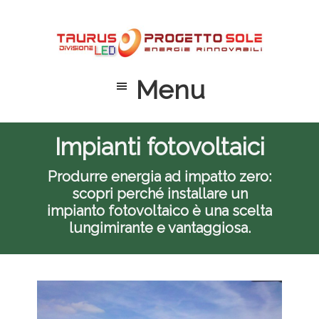
Passa
Passa
Passa
al
alla
al
contenuto
barra
piè
principale
laterale
di
Menu
primaria
pagina
Impianti fotovoltaici
Produrre energia ad impatto zero:
scopri perché installare un
impianto fotovoltaico è una scelta
lungimirante e vantaggiosa.