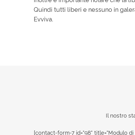
Quindi tutti liberi e nessuno in galer
Evviva.
Footer
Il nostro s
[contact-form-7 id="98" title="Modulo di 