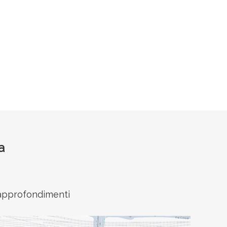
a
e approfondimenti