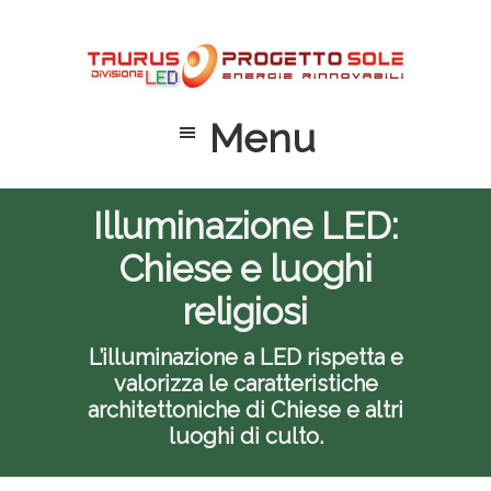
Passa
Passa
Passa
al
alla
al
contenuto
barra
piè
principale
laterale
di
Menu
primaria
pagina
Illuminazione LED:
Chiese e luoghi
religiosi
L’illuminazione a LED rispetta e
valorizza le caratteristiche
architettoniche di Chiese e altri
luoghi di culto.