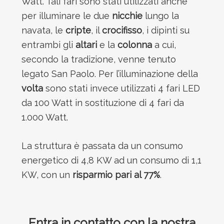
Watt. Tali fari sono stati utilizzati anche
per illuminare le due
nicchie
lungo la
navata, le
cripte
, il
crocifisso
, i dipinti su
entrambi gli
altari
e la
colonna
a cui,
secondo la tradizione, venne tenuto
legato San Paolo. Per l’illuminazione della
volta
sono stati invece utilizzati 4 fari LED
da 100 Watt in sostituzione di 4 fari da
1.000 Watt.
La struttura è passata da un consumo
energetico di 4,8 KW ad un consumo di 1,1
KW, con un
risparmio pari al 77%
.
Entra in contatto con la nostra