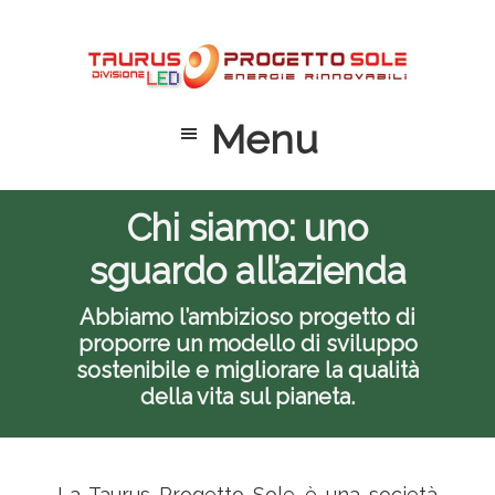
Passa
Passa
Passa
al
alla
al
contenuto
barra
piè
principale
laterale
di
Menu
primaria
pagina
Chi siamo: uno
sguardo all’azienda
Abbiamo l’ambizioso progetto di
proporre un modello di sviluppo
sostenibile e migliorare la qualità
della vita sul pianeta.
La Taurus Progetto Sole è una società