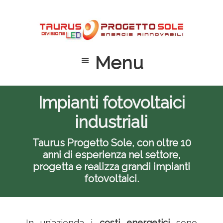
Passa
Passa
Passa
al
alla
al
contenuto
barra
piè
principale
laterale
di
Menu
primaria
pagina
Impianti fotovoltaici
industriali
Taurus Progetto Sole, con oltre 10
anni di esperienza nel settore,
progetta e realizza grandi impianti
fotovoltaici.
In un’azienda i
costi energetici
sono