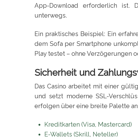
App-Download erforderlich ist. D
unterwegs.
Ein praktisches Beispiel: Ein erfah
dem Sofa per Smartphone unkompliz
Play testet – ohne Verzögerungen o
Sicherheit und Zahlungsv
Das Casino arbeitet mit einer gült
und setzt moderne SSL-Verschlüs
erfolgen über eine breite Palette a
Kreditkarten (Visa, Mastercard)
E-Wallets (Skrill, Neteller)