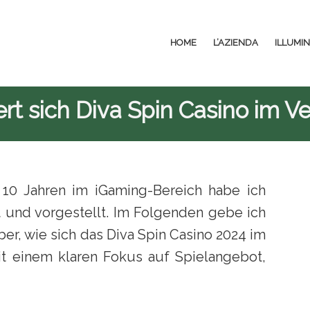
HOME
L’AZIENDA
ILLUMI
rt sich Diva Spin Casino im V
 10 Jahren im iGaming-Bereich habe ich
t und vorgestellt. Im Folgenden gebe ich
ber, wie sich das Diva Spin Casino 2024 im
 einem klaren Fokus auf Spielangebot,