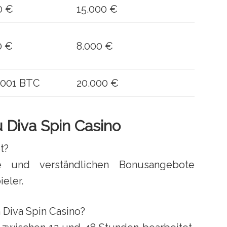
0 €
15.000 €
0 €
8.000 €
,001 BTC
20.000 €
 Diva Spin Casino
t?
te und verständlichen Bonusangebote
ieler.
 Diva Spin Casino?