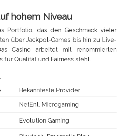
 auf hohem Niveau
es Portfolio, das den Geschmack vieler
aten über Jackpot-Games bis hin zu Live-
 Das Casino arbeitet mit renommierten
für Qualität und Fairness steht.
t
e
Bekannteste Provider
NetEnt, Microgaming
Evolution Gaming