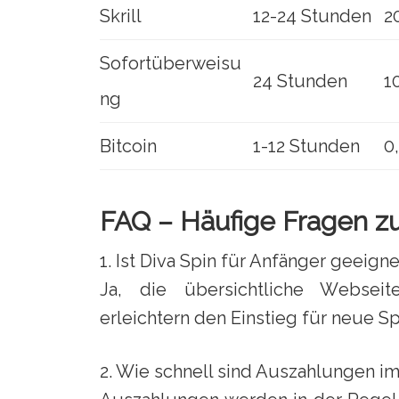
Skrill
12-24 Stunden
2
Sofortüberweisu
24 Stunden
1
ng
Bitcoin
1-12 Stunden
0
FAQ – Häufige Fragen zu
1. Ist Diva Spin für Anfänger geeigne
Ja, die übersichtliche Websei
erleichtern den Einstieg für neue Sp
2. Wie schnell sind Auszahlungen im