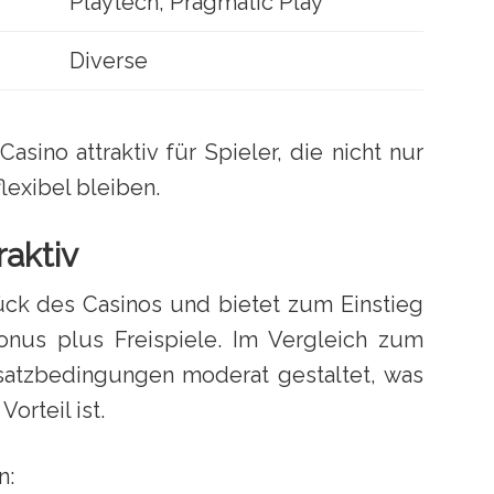
Playtech, Pragmatic Play
Diverse
asino attraktiv für Spieler, die nicht nur
lexibel bleiben.
raktiv
ck des Casinos und bietet zum Einstieg
nus plus Freispiele. Im Vergleich zum
satzbedingungen moderat gestaltet, was
orteil ist.
n: