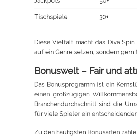
Jackpots
50+
Tischspiele
30+
Diese Vielfalt macht das Diva Spin C
auf ein Genre setzen, sondern gern f
Bonuswelt – Fair und att
Das Bonusprogramm ist ein Kernstü
einen großzügigen Willkommensbo
Branchendurchschnitt sind die Um
für viele Spieler ein entscheidender V
Zu den häufigsten Bonusarten zähle