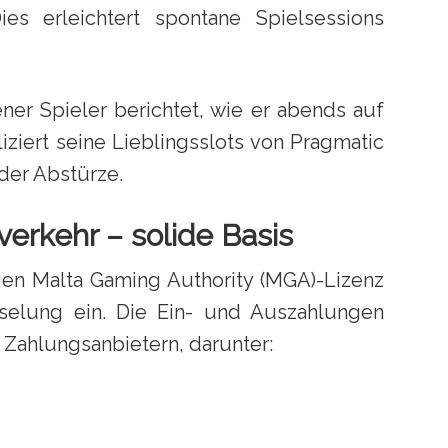
ies erleichtert spontane Spielsessions
rener Spieler berichtet, wie er abends auf
iert seine Lieblingsslots von Pragmatic
der Abstürze.
erkehr – solide Basis
igen Malta Gaming Authority (MGA)-Lizenz
selung ein. Die Ein- und Auszahlungen
n Zahlungsanbietern, darunter: