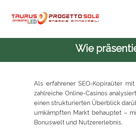
Passa
Passa
Passa
al
alla
al
contenuto
barra
piè
principale
laterale
di
primaria
pagina
Wie präsentie
Als erfahrener SEO-Kopiraüter mit
zahlreiche Online-Casinos analysier
einen strukturierten Überblick darü
umkämpften Markt behauptet – mit
Bonuswelt und Nutzererlebnis.