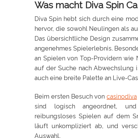
Was macht Diva Spin Cas
Diva Spin hebt sich durch eine mo
hervor, die sowohl Neulingen als au
Das übersichtliche Design zusammen
angenehmes Spielerlebnis. Besonde
an Spielen von Top-Providern wie 
auf der Suche nach Abwechslung ist,
auch eine breite Palette an Live-Cas
Beim ersten Besuch von
casinodiva
sind logisch angeordnet, und
reibungsloses Spielen auf dem S
läuft unkompliziert ab, und ver
Auswahl.