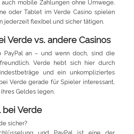
cht auch mobile Zahlungen ohne Umwege.
e oder Tablet im Verde Casino spielen
jederzeit flexibel und sicher tätigen.
ei Verde vs. andere Casinos
no PayPal an – und wenn doch, sind die
reundlich. Verde hebt sich hier durch
indestbeträge und ein unkompliziertes
ei Verde gerade für Spieler interessant,
 ihres Geldes legen.
 bei Verde
rde sicher?
schlüsselung und PayPal ist eine der