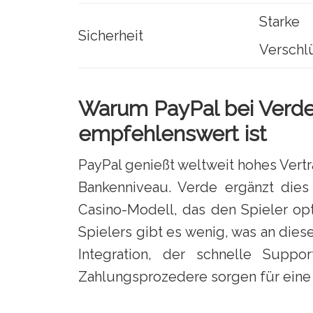
Starke
Sicherheit
Verschl
Warum PayPal bei Verd
empfehlenswert ist
PayPal genießt weltweit hohes Vert
Bankenniveau. Verde ergänzt dies 
Casino-Modell, das den Spieler opt
Spielers gibt es wenig, was an dies
Integration, der schnelle Suppo
Zahlungsprozedere sorgen für eine 