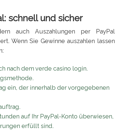
: schnell und sicher
ndern auch Auszahlungen per PayPal
iert. Wenn Sie Gewinne auszahlen lassen
n:
h nach dem verde casino login.
ungsmethode.
g ein, der innerhalb der vorgegebenen
uftrag.
Stunden auf Ihr PayPal-Konto überwiesen,
rungen erfüllt sind.