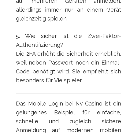
auf mehreren Geräten anmelden,
allerdings immer nur an einem Gerät
gleichzeitig spielen.
5. Wie sicher ist die Zwei-Faktor-
Authentifizierung?
Die 2FA erhöht die Sicherheit erheblich,
weil neben Passwort noch ein Einmal-
Code benötigt wird. Sie empfiehlt sich
besonders für Vielspieler.
Das Mobile Login bei Nv Casino ist ein
gelungenes Beispiel für einfache,
schnelle und zugleich sichere
Anmeldung auf modernen mobilen