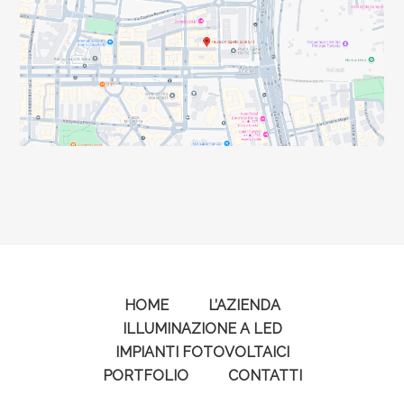
HOME
L’AZIENDA
ILLUMINAZIONE A LED
IMPIANTI FOTOVOLTAICI
PORTFOLIO
CONTATTI