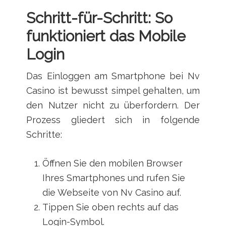
Schritt-für-Schritt: So
funktioniert das Mobile
Login
Das Einloggen am Smartphone bei Nv
Casino ist bewusst simpel gehalten, um
den Nutzer nicht zu überfordern. Der
Prozess gliedert sich in folgende
Schritte:
Öffnen Sie den mobilen Browser
Ihres Smartphones und rufen Sie
die Webseite von Nv Casino auf.
Tippen Sie oben rechts auf das
Login-Symbol.