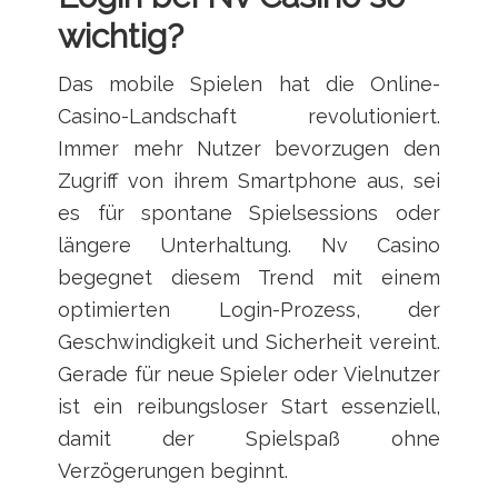
wichtig?
Das mobile Spielen hat die Online-
Casino-Landschaft revolutioniert.
Immer mehr Nutzer bevorzugen den
Zugriff von ihrem Smartphone aus, sei
es für spontane Spielsessions oder
längere Unterhaltung. Nv Casino
begegnet diesem Trend mit einem
optimierten Login-Prozess, der
Geschwindigkeit und Sicherheit vereint.
Gerade für neue Spieler oder Vielnutzer
ist ein reibungsloser Start essenziell,
damit der Spielspaß ohne
Verzögerungen beginnt.