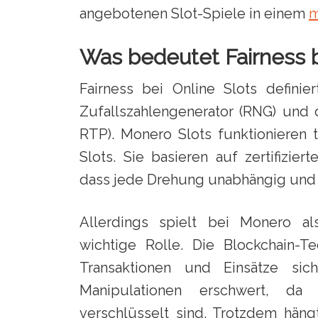
angebotenen Slot-Spiele in einem
m
Was bedeutet Fairness 
Fairness bei Online Slots definie
Zufallszahlengenerator (RNG) und 
RTP). Monero Slots funktionieren 
Slots. Sie basieren auf zertifizie
dass jede Drehung unabhängig und zu
Allerdings spielt bei Monero a
wichtige Rolle. Die Blockchain-T
Transaktionen und Einsätze sic
Manipulationen erschwert, da 
verschlüsselt sind. Trotzdem häng