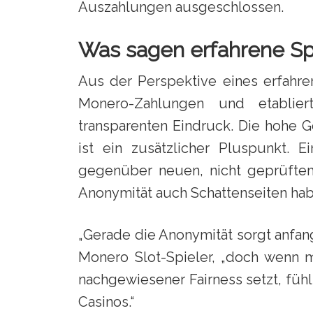
Auszahlungen ausgeschlossen.
Was sagen erfahrene Sp
Aus der Perspektive eines erfahre
Monero-Zahlungen und etablier
transparenten Eindruck. Die hohe G
ist ein zusätzlicher Pluspunkt. E
gegenüber neuen, nicht geprüftem
Anonymität auch Schattenseiten hab
„Gerade die Anonymität sorgt anfangs
Monero Slot-Spieler, „doch wenn m
nachgewiesener Fairness setzt, fühlt
Casinos.“