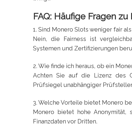
FAQ: Häufige Fragen zu 
1. Sind Monero Slots weniger fair als
Nein, die Fairness ist vergleich
Systemen und Zertifizierungen ber
2. Wie finde ich heraus, ob ein Mone
Achten Sie auf die Lizenz des C
Prüfsiegel unabhängiger Prüfstelle
3. Welche Vorteile bietet Monero be
Monero bietet hohe Anonymität, s
Finanzdaten vor Dritten.