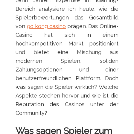
zehn Jahren Expertise im iGaming-
Bereich analysiere ich heute, wie die
Spielerbewertungen das Gesamtbild
von
go kong casino
prägen. Das Online-
Casino hat sich in einem
hochkompetitiven Markt positioniert
und bietet eine Mischung aus
modernen Spielen, soliden
Zahlungsoptionen und einer
benutzerfreundlichen Plattform. Doch
was sagen die Spieler wirklich? Welche
Aspekte stechen hervor und wie ist die
Reputation des Casinos unter der
Community?
Was sagen Spieler zum