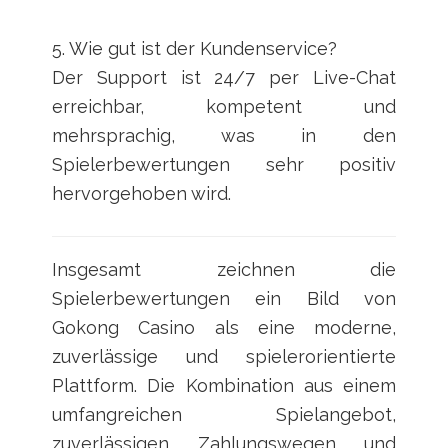
5. Wie gut ist der Kundenservice?
Der Support ist 24/7 per Live-Chat
erreichbar, kompetent und
mehrsprachig, was in den
Spielerbewertungen sehr positiv
hervorgehoben wird.
Insgesamt zeichnen die
Spielerbewertungen ein Bild von
Gokong Casino als eine moderne,
zuverlässige und spielerorientierte
Plattform. Die Kombination aus einem
umfangreichen Spielangebot,
zuverlässigen Zahlungswegen und