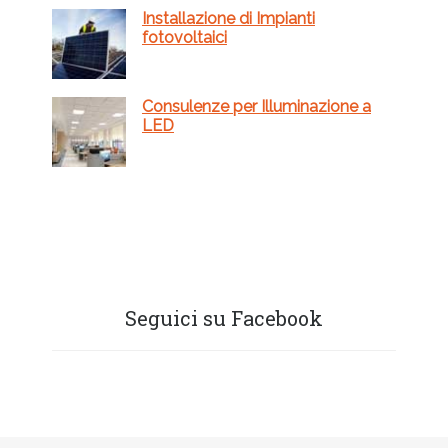
primaria
Installazione di Impianti
fotovoltaici
Consulenze per Illuminazione a
LED
Seguici su Facebook