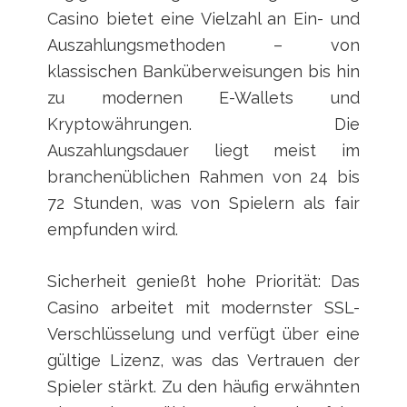
Casino bietet eine Vielzahl an Ein- und
Auszahlungsmethoden – von
klassischen Banküberweisungen bis hin
zu modernen E-Wallets und
Kryptowährungen. Die
Auszahlungsdauer liegt meist im
branchenüblichen Rahmen von 24 bis
72 Stunden, was von Spielern als fair
empfunden wird.
Sicherheit genießt hohe Priorität: Das
Casino arbeitet mit modernster SSL-
Verschlüsselung und verfügt über eine
gültige Lizenz, was das Vertrauen der
Spieler stärkt. Zu den häufig erwähnten