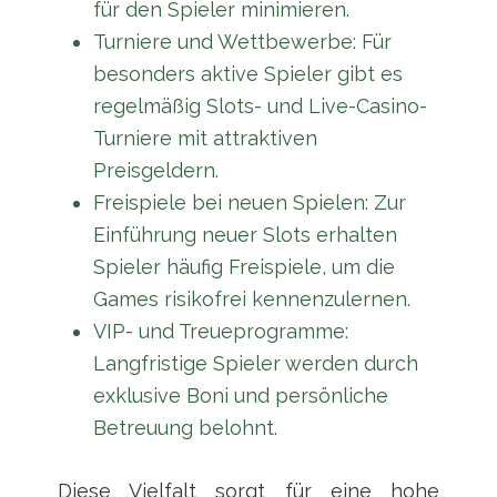
für den Spieler minimieren.
Turniere und Wettbewerbe: Für
besonders aktive Spieler gibt es
regelmäßig Slots- und Live-Casino-
Turniere mit attraktiven
Preisgeldern.
Freispiele bei neuen Spielen: Zur
Einführung neuer Slots erhalten
Spieler häufig Freispiele, um die
Games risikofrei kennenzulernen.
VIP- und Treueprogramme:
Langfristige Spieler werden durch
exklusive Boni und persönliche
Betreuung belohnt.
Diese Vielfalt sorgt für eine hohe