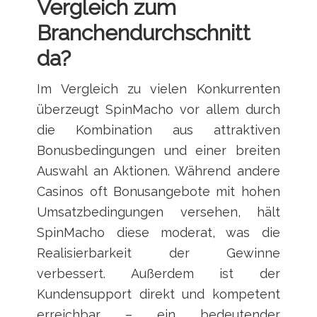
Vergleich zum
Branchendurchschnitt
da?
Im Vergleich zu vielen Konkurrenten
überzeugt SpinMacho vor allem durch
die Kombination aus attraktiven
Bonusbedingungen und einer breiten
Auswahl an Aktionen. Während andere
Casinos oft Bonusangebote mit hohen
Umsatzbedingungen versehen, hält
SpinMacho diese moderat, was die
Realisierbarkeit der Gewinne
verbessert. Außerdem ist der
Kundensupport direkt und kompetent
erreichbar – ein bedeutender