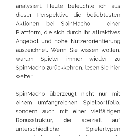
analysiert. Heute beleuchte ich aus
dieser Perspektive die beliebtesten
Aktionen bei SpinMacho – einer
Plattform, die sich durch ihr attraktives
Angebot und hohe Nutzerorientierung
auszeichnet. Wenn Sie wissen wollen,
warum Spieler immer wieder zu
SpinMacho zurückkehren, lesen Sie hier
weiter.
SpinMacho überzeugt nicht nur mit
einem umfangreichen Spielportfolio,
sondern auch mit einer vielfältigen
Bonusstruktur, die speziell auf
unterschiedliche Spielertypen