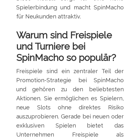
Spielerbindung und macht SpinMacho
für Neukunden attraktiv.
Warum sind Freispiele
und Turniere bei
SpinMacho so populär?
Freispiele sind ein zentraler Teil der
Promotion-Strategie bei SpinMacho
und gehören zu den beliebtesten
Aktionen. Sie ermöglichen es Spielern,
neue Slots ohne direktes Risiko
auszuprobieren. Gerade bei neuen oder
exklusiven Spielen bietet das
Unternehmen Freispiele als