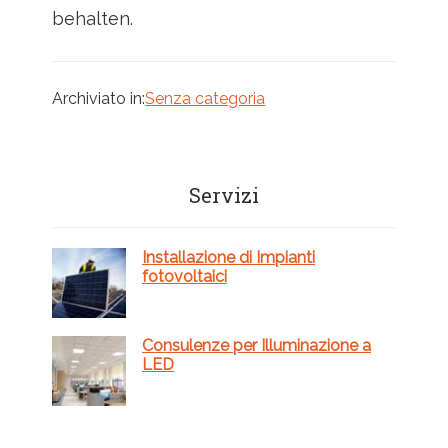
behalten.
Archiviato in:
Senza categoria
Barra
Servizi
laterale
primaria
Installazione di Impianti
fotovoltaici
Consulenze per Illuminazione a
LED