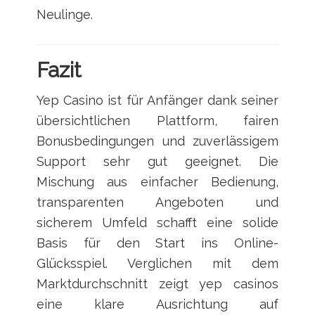
Neulinge.
Fazit
Yep Casino ist für Anfänger dank seiner
übersichtlichen Plattform, fairen
Bonusbedingungen und zuverlässigem
Support sehr gut geeignet. Die
Mischung aus einfacher Bedienung,
transparenten Angeboten und
sicherem Umfeld schafft eine solide
Basis für den Start ins Online-
Glücksspiel. Verglichen mit dem
Marktdurchschnitt zeigt yep casinos
eine klare Ausrichtung auf