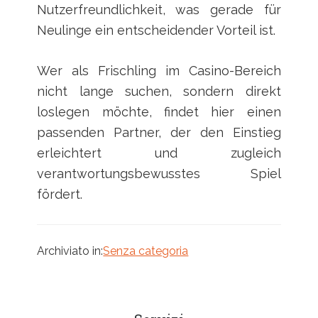
Nutzerfreundlichkeit, was gerade für
Neulinge ein entscheidender Vorteil ist.
Wer als Frischling im Casino-Bereich
nicht lange suchen, sondern direkt
loslegen möchte, findet hier einen
passenden Partner, der den Einstieg
erleichtert und zugleich
verantwortungsbewusstes Spiel
fördert.
Archiviato in:
Senza categoria
Barra