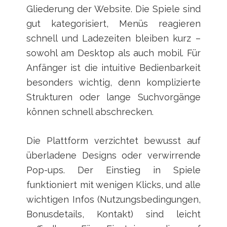
Gliederung der Website. Die Spiele sind
gut kategorisiert, Menüs reagieren
schnell und Ladezeiten bleiben kurz –
sowohl am Desktop als auch mobil. Für
Anfänger ist die intuitive Bedienbarkeit
besonders wichtig, denn komplizierte
Strukturen oder lange Suchvorgänge
können schnell abschrecken.
Die Plattform verzichtet bewusst auf
überladene Designs oder verwirrende
Pop-ups. Der Einstieg in Spiele
funktioniert mit wenigen Klicks, und alle
wichtigen Infos (Nutzungsbedingungen,
Bonusdetails, Kontakt) sind leicht