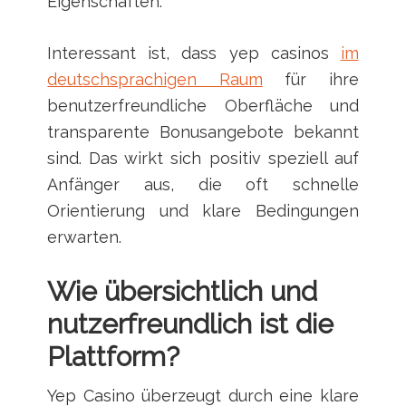
Eigenschaften.
Interessant ist, dass yep casinos
im
deutschsprachigen Raum
für ihre
benutzerfreundliche Oberfläche und
transparente Bonusangebote bekannt
sind. Das wirkt sich positiv speziell auf
Anfänger aus, die oft schnelle
Orientierung und klare Bedingungen
erwarten.
Wie übersichtlich und
nutzerfreundlich ist die
Plattform?
Yep Casino überzeugt durch eine klare