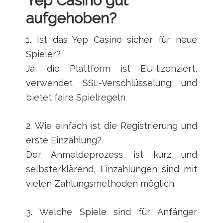
Yep Casino gut
aufgehoben?
1. Ist das Yep Casino sicher für neue
Spieler?
Ja, die Plattform ist EU-lizenziert,
verwendet SSL-Verschlüsselung und
bietet faire Spielregeln.
2. Wie einfach ist die Registrierung und
erste Einzahlung?
Der Anmeldeprozess ist kurz und
selbsterklärend, Einzahlungen sind mit
vielen Zahlungsmethoden möglich.
3. Welche Spiele sind für Anfänger