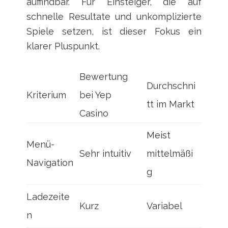
auffindbar. Für Einsteiger, die auf
schnelle Resultate und unkomplizierte
Spiele setzen, ist dieser Fokus ein
klarer Pluspunkt.
Bewertung
Durchschni
Kriterium
bei Yep
tt im Markt
Casino
Meist
Menü-
Sehr intuitiv
mittelmäßi
Navigation
g
Ladezeite
Kurz
Variabel
n