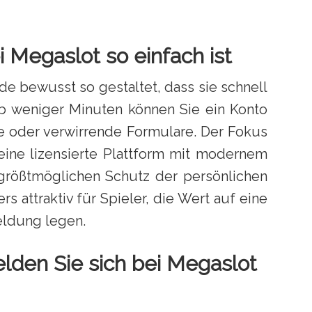
 Megaslot so einfach ist
e bewusst so gestaltet, dass sie schnell
lb weniger Minuten können Sie ein Konto
e oder verwirrende Formulare. Der Fokus
 eine lizensierte Plattform mit modernem
größtmöglichen Schutz der persönlichen
 attraktiv für Spieler, die Wert auf eine
eldung legen.
melden Sie sich bei Megaslot