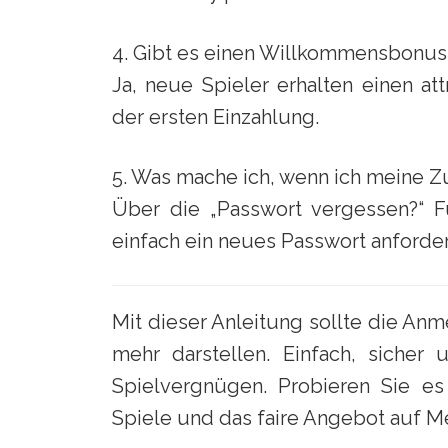
4. Gibt es einen Willkommensbonus 
Ja, neue Spieler erhalten einen att
der ersten Einzahlung.
5. Was mache ich, wenn ich meine 
Über die „Passwort vergessen?“ F
einfach ein neues Passwort anforder
Mit dieser Anleitung sollte die An
mehr darstellen. Einfach, sicher 
Spielvergnügen. Probieren Sie es
Spiele und das faire Angebot auf M