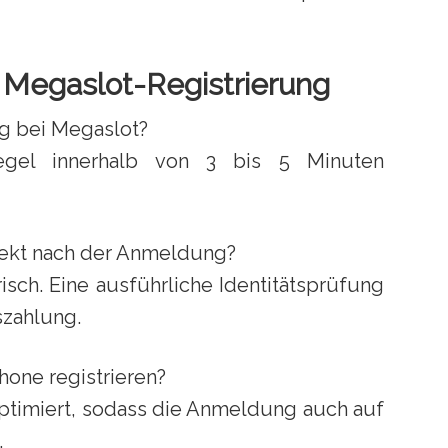
 Megaslot-Registrierung
ng bei Megaslot?
Regel innerhalb von 3 bis 5 Minuten
direkt nach der Anmeldung?
risch. Eine ausführliche Identitätsprüfung
szahlung.
hone registrieren?
optimiert, sodass die Anmeldung auch auf
.