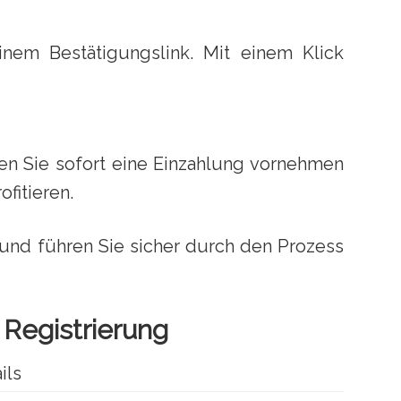
inem Bestätigungslink. Mit einem Klick
nen Sie sofort eine Einzahlung vornehmen
fitieren.
rt und führen Sie sicher durch den Prozess
 Registrierung
ils