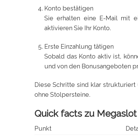
Konto bestätigen
Sie erhalten eine E-Mail mit e
aktivieren Sie Ihr Konto.
Erste Einzahlung tätigen
Sobald das Konto aktiv ist, kön
und von den Bonusangeboten pro
Diese Schritte sind klar strukturie
ohne Stolpersteine.
Quick facts zu Megaslot
Punkt
Deta