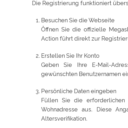
Die Registrierung funktioniert übers
Besuchen Sie die Webseite
Öffnen Sie die offizielle Megas
Action führt direkt zur Registrie
Erstellen Sie Ihr Konto
Geben Sie Ihre E-Mail-Adres
gewünschten Benutzernamen ei
Persönliche Daten eingeben
Füllen Sie die erforderlich
Wohnadresse aus. Diese Anga
Altersverifikation.