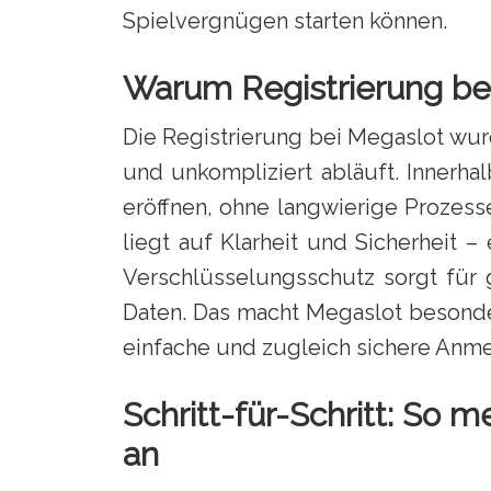
Spielvergnügen starten können.
Warum Registrierung bei
Die Registrierung bei Megaslot wurd
und unkompliziert abläuft. Innerha
eröffnen, ohne langwierige Prozess
liegt auf Klarheit und Sicherheit –
Verschlüsselungsschutz sorgt für 
Daten. Das macht Megaslot besonders
einfache und zugleich sichere Anm
Schritt-für-Schritt: So 
an