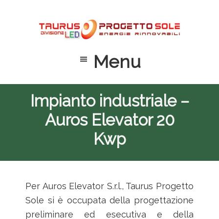
Passa
Passa
Passa
al
alla
al
contenuto
barra
piè
principale
laterale
di
Menu
primaria
pagina
Impianto industriale –
Auros Elevator 20
Kwp
Per Auros Elevator S.r.l.,
Taurus Progetto
Sole si è occupata della progettazione
preliminare ed esecutiva e della