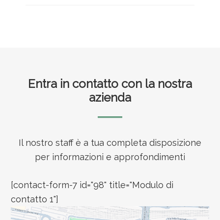
Footer
Entra in contatto con la nostra
azienda
Il nostro staff è a tua completa disposizione
per informazioni e approfondimenti
[contact-form-7 id="98" title="Modulo di
contatto 1"]