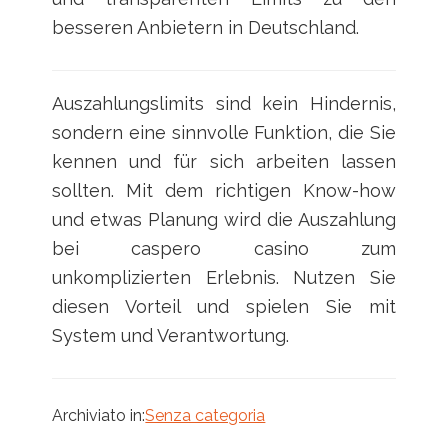
besseren Anbietern in Deutschland.
Auszahlungslimits sind kein Hindernis,
sondern eine sinnvolle Funktion, die Sie
kennen und für sich arbeiten lassen
sollten. Mit dem richtigen Know-how
und etwas Planung wird die Auszahlung
bei caspero casino zum
unkomplizierten Erlebnis. Nutzen Sie
diesen Vorteil und spielen Sie mit
System und Verantwortung.
Archiviato in:
Senza categoria