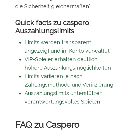
die Sicherheit gleichermaßen.”
Quick facts zu caspero
Auszahlungslimits
Limits werden transparent
angezeigt und im Konto verwaltet
VIP-Spieler erhalten deutlich
höhere Auszahlungsmöglichkeiten
Limits variieren je nach
Zahlungsmethode und Verifizierung
Auszahlungslimits unterstützen
verantwortungsvolles Spielen
FAQ zu Caspero