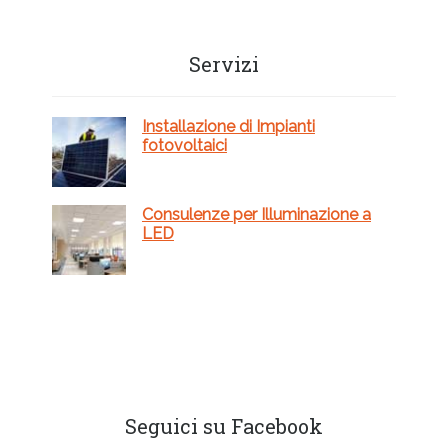
Barra
Servizi
laterale
primaria
Installazione di Impianti
fotovoltaici
Consulenze per Illuminazione a
LED
Seguici su Facebook