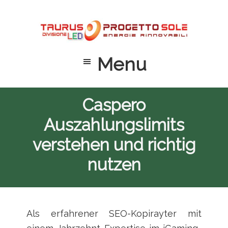
Passa
Passa
Passa
al
alla
al
contenuto
barra
piè
principale
laterale
di
Menu
primaria
pagina
Caspero
Auszahlungslimits
verstehen und richtig
nutzen
Als erfahrener SEO-Kopirayter mit