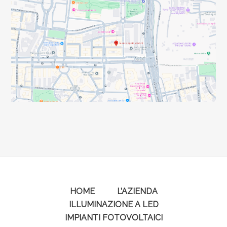
HOME
L’AZIENDA
ILLUMINAZIONE A LED
IMPIANTI FOTOVOLTAICI