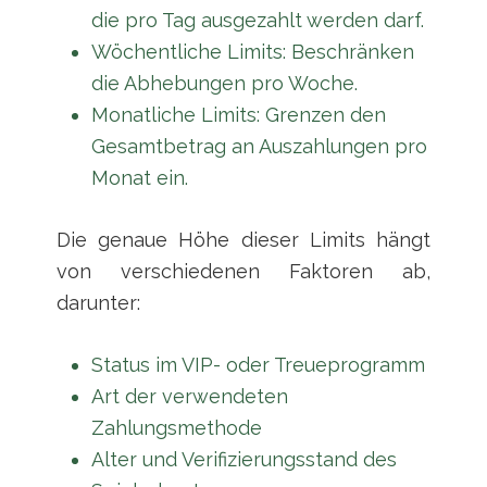
die pro Tag ausgezahlt werden darf.
Wöchentliche Limits: Beschränken
die Abhebungen pro Woche.
Monatliche Limits: Grenzen den
Gesamtbetrag an Auszahlungen pro
Monat ein.
Die genaue Höhe dieser Limits hängt
von verschiedenen Faktoren ab,
darunter:
Status im VIP- oder Treueprogramm
Art der verwendeten
Zahlungsmethode
Alter und Verifizierungsstand des