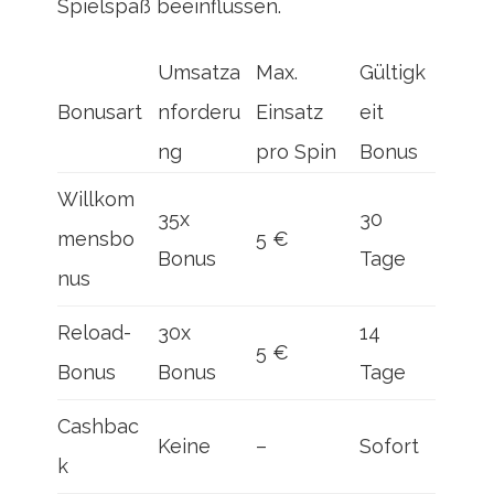
Spielspaß beeinflussen.
Umsatza
Max.
Gültigk
Bonusart
nforderu
Einsatz
eit
ng
pro Spin
Bonus
Willkom
35x
30
mensbo
5 €
Bonus
Tage
nus
Reload-
30x
14
5 €
Bonus
Bonus
Tage
Cashbac
Keine
–
Sofort
k