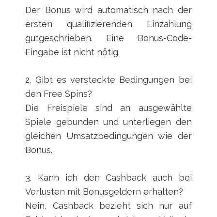
Der Bonus wird automatisch nach der
ersten qualifizierenden Einzahlung
gutgeschrieben. Eine Bonus-Code-
Eingabe ist nicht nötig.
2. Gibt es versteckte Bedingungen bei
den Free Spins?
Die Freispiele sind an ausgewählte
Spiele gebunden und unterliegen den
gleichen Umsatzbedingungen wie der
Bonus.
3. Kann ich den Cashback auch bei
Verlusten mit Bonusgeldern erhalten?
Nein, Cashback bezieht sich nur auf