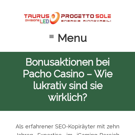
Passa
Passa
Passa
al
alla
al
contenuto
barra
piè
principale
laterale
di
Menu
primaria
pagina
Bonusaktionen bei
Pacho Casino – Wie
lukrativ sind sie
wirklich?
Als erfahrener SEO-Kopiräyter mit zehn