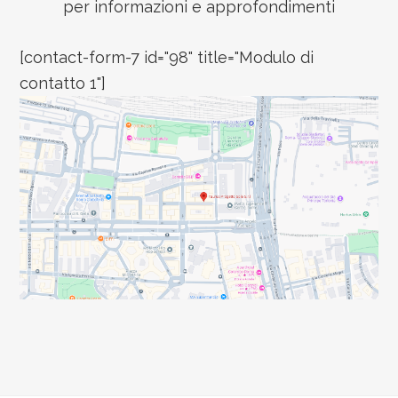
per informazioni e approfondimenti
[contact-form-7 id="98" title="Modulo di
contatto 1"]