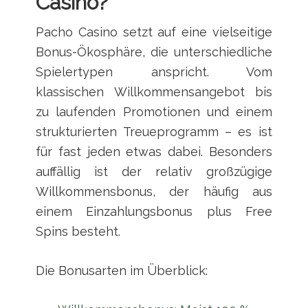
Casino?
Pacho Casino setzt auf eine vielseitige
Bonus-Ökosphäre, die unterschiedliche
Spielertypen anspricht. Vom
klassischen Willkommensangebot bis
zu laufenden Promotionen und einem
strukturierten Treueprogramm – es ist
für fast jeden etwas dabei. Besonders
auffällig ist der relativ großzügige
Willkommensbonus, der häufig aus
einem Einzahlungsbonus plus Free
Spins besteht.
Die Bonusarten im Überblick: