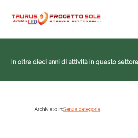
Passa
Passa
Passa
al
alla
al
contenuto
barra
piè
principale
laterale
di
primaria
pagina
In oltre dieci anni di attività in questo sett
Archiviato in:
Senza categoria