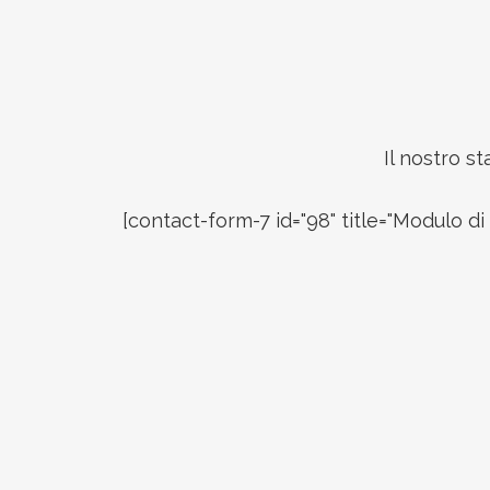
Footer
Il nostro s
[contact-form-7 id="98" title="Modulo di 