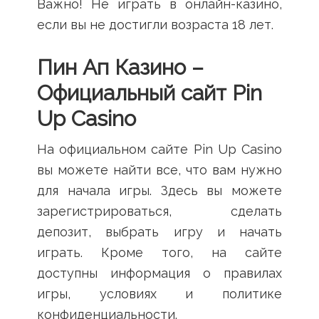
Важно! Не играть в онлайн-казино,
если вы не достигли возраста 18 лет.
Пин Ап Казино –
Официальный сайт Pin
Up Casino
На официальном сайте Pin Up Casino
вы можете найти все, что вам нужно
для начала игры. Здесь вы можете
зарегистрироваться, сделать
депозит, выбрать игру и начать
играть. Кроме того, на сайте
доступны информация о правилах
игры, условиях и политике
конфиденциальности.