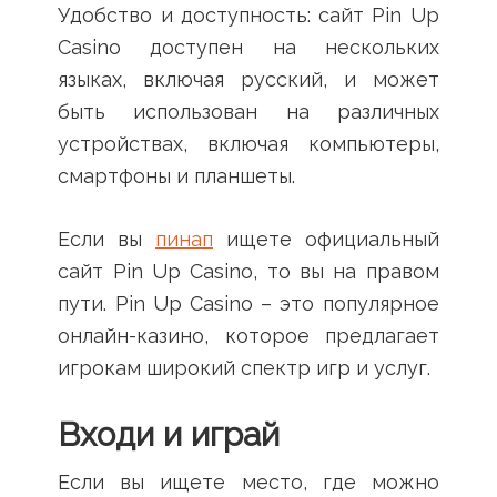
Удобство и доступность: сайт Pin Up
Casino доступен на нескольких
языках, включая русский, и может
быть использован на различных
устройствах, включая компьютеры,
смартфоны и планшеты.
Если вы
пинап
ищете официальный
сайт Pin Up Casino, то вы на правом
пути. Pin Up Casino – это популярное
онлайн-казино, которое предлагает
игрокам широкий спектр игр и услуг.
Входи и играй
Если вы ищете место, где можно