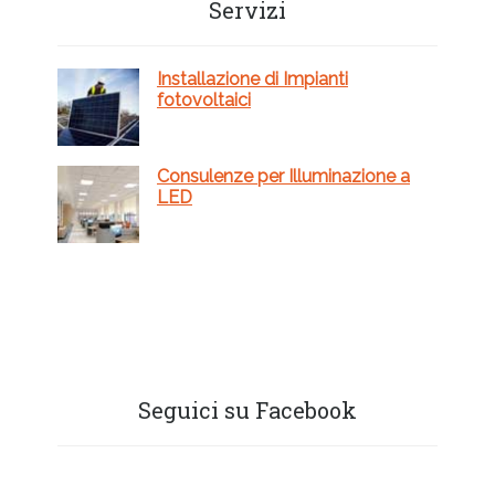
Servizi
laterale
primaria
Installazione di Impianti
fotovoltaici
Consulenze per Illuminazione a
LED
Seguici su Facebook