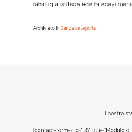
rahatlıqla istifadə edə biləcəyi məni
Archiviato in:
Senza categoria
Footer
Il nostro s
[contact-form-7 id="98" title="Modulo di 