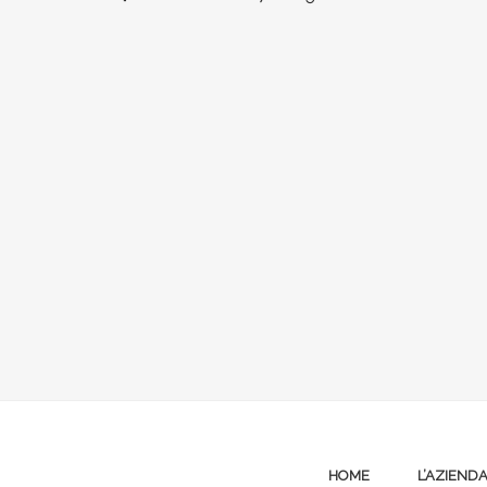
HOME
L’AZIEND