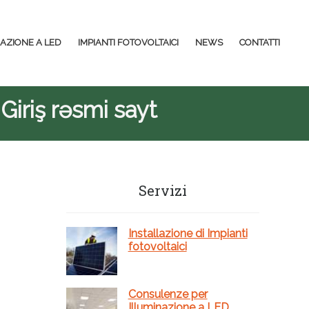
NAZIONE A LED
IMPIANTI FOTOVOLTAICI
NEWS
CONTATTI
iriş rəsmi sayt
Barra
Servizi
laterale
primaria
Installazione di Impianti
fotovoltaici
Consulenze per
Illuminazione a LED