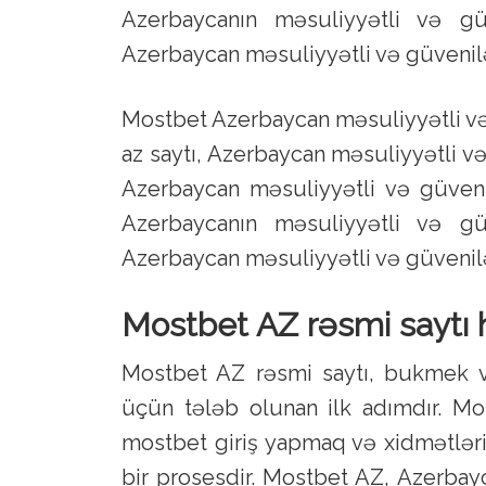
Azerbaycanın məsuliyyətli və gü
Azerbaycan məsuliyyətli və güvenilə
Mostbet Azerbaycan məsuliyyətli və
az saytı, Azerbaycan məsuliyyətli v
Azerbaycan məsuliyyətli və güvenil
Azerbaycanın məsuliyyətli və gü
Azerbaycan məsuliyyətli və güvenilə
Mostbet AZ rəsmi saytı
Mostbet AZ rəsmi saytı, bukmek v
üçün tələb olunan ilk adımdır. Mo
mostbet giriş yapmaq və xidmətləri
bir prosesdir. Mostbet AZ, Azerbay