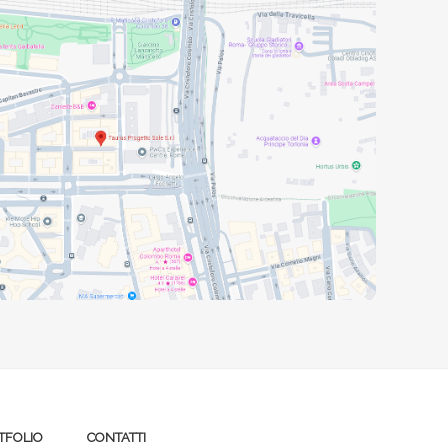
TFOLIO
CONTATTI