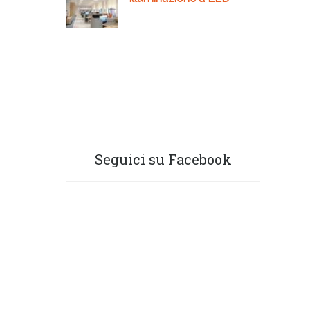
Seguici su Facebook