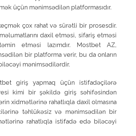
etmək üçün mənimsədilən platformasıdır.
çmək çox rahat və sürətli bir prosesdir.
məlumatlarını daxil etməsi, sifariş etməsi
i təmin etməsi lazımdır. Mostbet AZ,
sədilən bir platforma verir, bu da onların
 biləcəyi mənimsədilərdir.
bet giriş yapmaq üçün istifadəçilərə
si kimi bir şəkildə giriş səhifəsindən
ərin xidmətlərinə rahatlıqla daxil olmasına
ilərinə təhlükəsiz və mənimsədilən bir
ətlərinə rahatlıqla istifadə edə biləcəyi