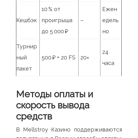
10 % от
Ежен
Кешбэк
проигрыша
–
едель
до 5 000 ₽
но
Турнир
24
ный
500 ₽ + 20 FS
20×
часа
пакет
Методы оплаты и
скорость вывода
средств
В Mellstroy Казино поддерживаются