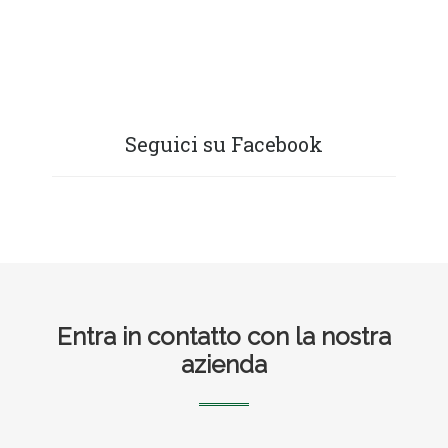
Seguici su Facebook
Footer
Entra in contatto con la nostra
azienda