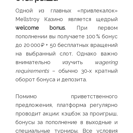
Одной из главных «привлекалок»
Mellstroy Казино является щедрый
welcome bonus
. При первом
пополнении вы получаете 100 % бонус
до 20 000 ₽ + 50 бесплатных вращений
на выбранный слот. Однако важно
внимательно изучить
wagering
requirements
– обычно 30‑х кратный
оборот бонуса и депозита.
Помимо приветственного
предложения, платформа регулярно
проводит акции: кэшбэк за проигрыш,
бонусы за пополнение в выходные и
специальные турниры. Все условия