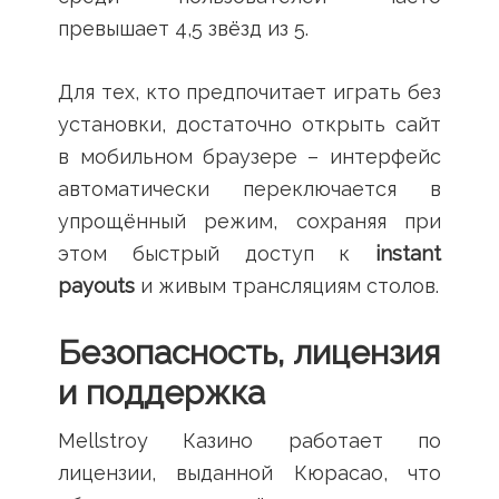
превышает 4,5 звёзд из 5.
Для тех, кто предпочитает играть без
установки, достаточно открыть сайт
в мобильном браузере – интерфейс
автоматически переключается в
упрощённый режим, сохраняя при
этом быстрый доступ к
instant
payouts
и живым трансляциям столов.
Безопасность, лицензия
и поддержка
Mellstroy Казино работает по
лицензии, выданной Кюрасао, что