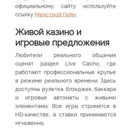
официальному сайту используйте
ссылку
Мелстрой Гейм
.
Живой казино и
игровые предложения
Любители реального общения
оценят раздел Live Casino, где
работают профессиональные крупье
в режиме реального времени. Здесь
доступны рулетка, блэкджек, баккара
и игровые автоматы с живыми
элементами. Все игры стримятся в
HD‑качестве, а ставки принимаются
мгновенно.