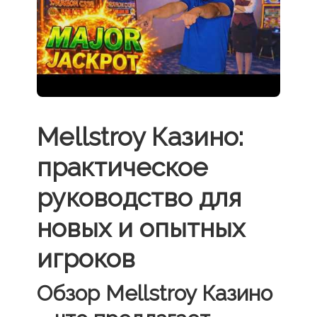
Mellstroy Казино:
практическое
руководство для
новых и опытных
игроков
Обзор Mellstroy Казино