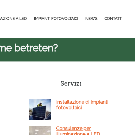
NAZIONE A LED
IMPIANTI FOTOVOLTAICI
NEWS
CONTATTI
me betreten?
Barra
Servizi
laterale
primaria
Installazione di Impianti
fotovoltaici
Consulenze per
Illuminazione a LED