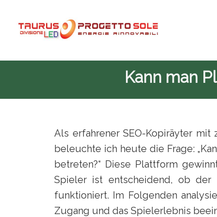
Passa
Passa
Passa
al
alla
al
contenuto
barra
piè
principale
laterale
di
primaria
pagina
Kann man Pl
Als erfahrener SEO-Kopiräyter mit
beleuchte ich heute die Frage: „K
betreten?“ Diese Plattform gewin
Spieler ist entscheidend, ob der
funktioniert. Im Folgenden analysi
Zugang und das Spielerlebnis beein