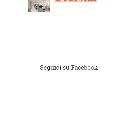
Seguici su Facebook