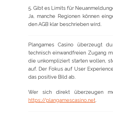
5. Gibt es Limits für Neuanmeldun
Ja, manche Regionen können eing
den AGB klar beschrieben wird.
Plangames Casino überzeugt dur
technisch einwandfreien Zugang mi
die unkompliziert starten wollen, s
auf. Der Fokus auf User Experienc
das positive Bild ab.
Wer sich direkt überzeugen möc
https://plangamescasino.net
.