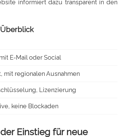
bsite informiert dazu transparent in den
 Überblick
mit E-Mail oder Social
, mit regionalen Ausnahmen
chlüsselung, Lizenzierung
ve, keine Blockaden
 der Einstieg für neue