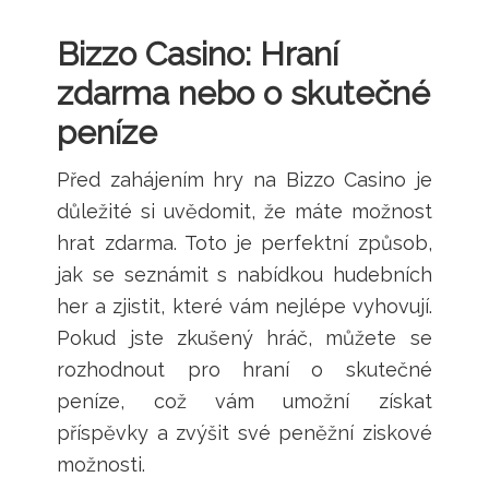
Bizzo Casino: Hraní
zdarma nebo o skutečné
peníze
Před zahájením hry na Bizzo Casino je
důležité si uvědomit, že máte možnost
hrat zdarma. Toto je perfektní způsob,
jak se seznámit s nabídkou hudebních
her a zjistit, které vám nejlépe vyhovují.
Pokud jste zkušený hráč, můžete se
rozhodnout pro hraní o skutečné
peníze, což vám umožní získat
příspěvky a zvýšit své peněžní ziskové
možnosti.