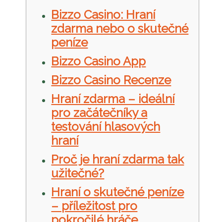
Bizzo Casino: Hraní
zdarma nebo o skutečné
peníze
Bizzo Casino App
Bizzo Casino Recenze
Hraní zdarma – ideální
pro začátečníky a
testování hlasových
hraní
Proč je hraní zdarma tak
užitečné?
Hraní o skutečné peníze
– příležitost pro
pokročilé hráče