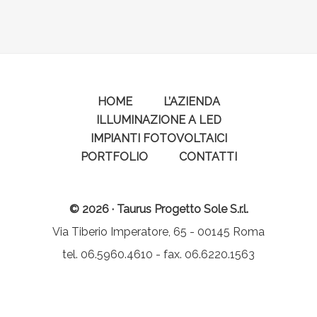
HOME
L’AZIENDA
ILLUMINAZIONE A LED
IMPIANTI FOTOVOLTAICI
PORTFOLIO
CONTATTI
© 2026 · Taurus Progetto Sole S.r.l.
Via Tiberio Imperatore, 65 - 00145 Roma
tel. 06.5960.4610 - fax. 06.6220.1563