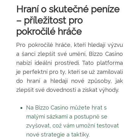
Hraní o skutečné peníze
– příležitost pro
pokročilé hráče
Pro pokročilé hráče, kteří hledají výzvu
a šanci zlepšit své umění, Bizzo Casino
nabízí ideální prostředí. Tato platforma
je perfektní pro ty, kteří se už zamilovali
do hraní a hledají nové způsoby, jak
zlepšit své dovednosti a získat výhody.
Na Bizzo Casino můžete hrat s
malými sázkami a postupně se
zvyšovat, což vám umožní testovat
nové strategie a taktiky.