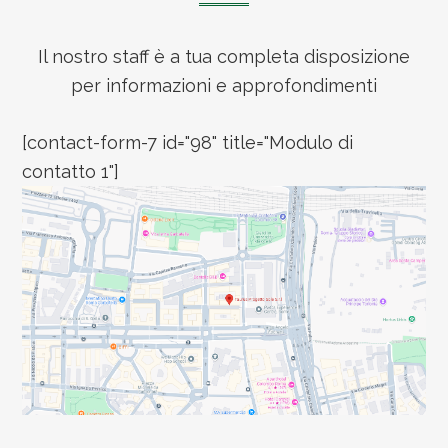
Il nostro staff è a tua completa disposizione
per informazioni e approfondimenti
[contact-form-7 id="98" title="Modulo di
contatto 1"]