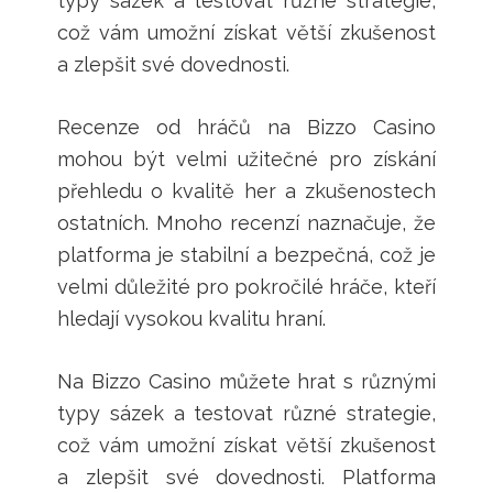
typy sázek a testovat různé strategie,
což vám umožní získat větší zkušenost
a zlepšit své dovednosti.
Recenze od hráčů na Bizzo Casino
mohou být velmi užitečné pro získání
přehledu o kvalitě her a zkušenostech
ostatních. Mnoho recenzí naznačuje, že
platforma je stabilní a bezpečná, což je
velmi důležité pro pokročilé hráče, kteří
hledají vysokou kvalitu hraní.
Na Bizzo Casino můžete hrat s různými
typy sázek a testovat různé strategie,
což vám umožní získat větší zkušenost
a zlepšit své dovednosti. Platforma