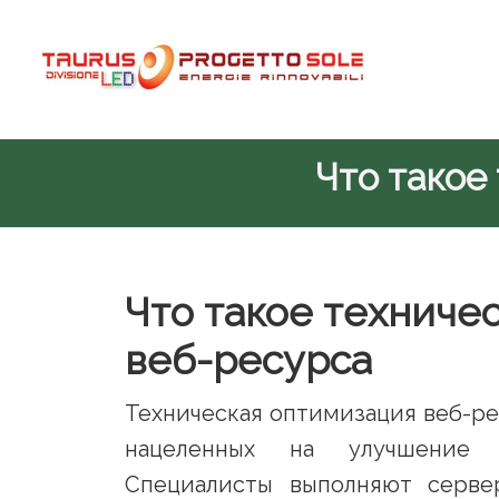
Passa
Passa
Passa
al
alla
al
contenuto
barra
piè
principale
laterale
di
primaria
pagina
Что такое
Что такое техниче
веб-ресурса
Техническая оптимизация веб-ре
нацеленных на улучшение п
Специалисты выполняют серве