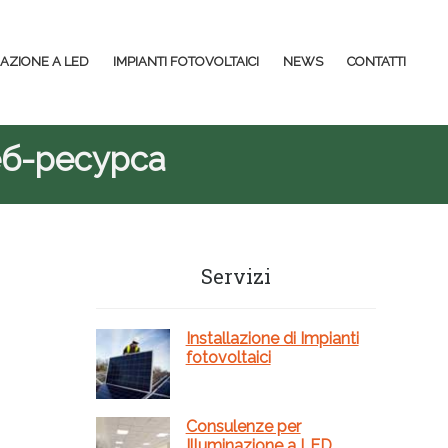
NAZIONE A LED
IMPIANTI FOTOVOLTAICI
NEWS
CONTATTI
еб-ресурса
Barra
Servizi
laterale
primaria
Installazione di Impianti
fotovoltaici
Consulenze per
Illuminazione a LED