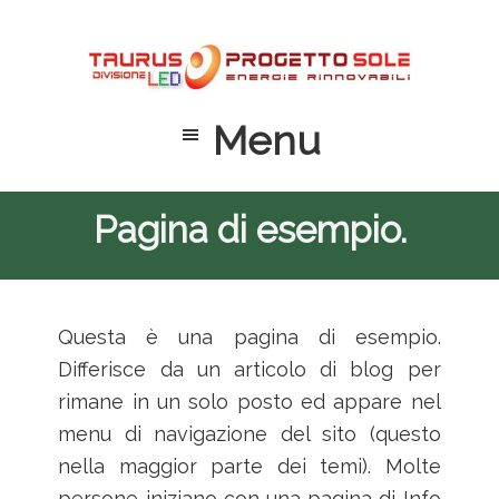
Passa
Passa
Passa
al
alla
al
contenuto
barra
piè
principale
laterale
di
Menu
primaria
pagina
Pagina di esempio.
Questa è una pagina di esempio.
Differisce da un articolo di blog per
rimane in un solo posto ed appare nel
menu di navigazione del sito (questo
nella maggior parte dei temi). Molte
persone iniziano con una pagina di Info