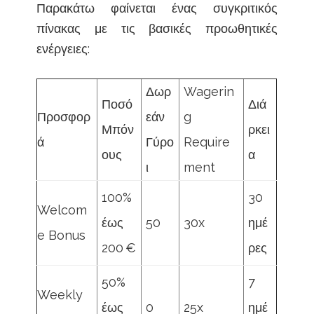
Παρακάτω φαίνεται ένας συγκριτικός
πίνακας με τις βασικές προωθητικές
ενέργειες:
Δωρ
Wagerin
Ποσό
Διά
Προσφορ
εάν
g
Μπόν
ρκει
ά
Γύρο
Require
ους
α
ι
ment
100%
30
Welcom
έως
50
30x
ημέ
e Bonus
200 €
ρες
50%
7
Weekly
έως
0
25x
ημέ