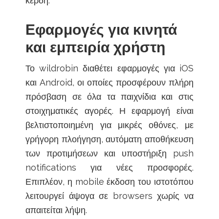
κέρδη.
Εφαρμογές για κινητά
και εμπειρία χρήστη
Το wildrobin διαθέτει εφαρμογές για iOS
και Android, οι οποίες προσφέρουν πλήρη
πρόσβαση σε όλα τα παιχνίδια και στις
στοιχηματικές αγορές. Η εφαρμογή είναι
βελτιστοποιημένη για μικρές οθόνες, με
γρήγορη πλοήγηση, αυτόματη αποθήκευση
των προτιμήσεων και υποστήριξη push
notifications για νέες προσφορές.
Επιπλέον, η mobile έκδοση του ιστοτόπου
λειτουργεί άψογα σε browsers χωρίς να
απαιτείται λήψη.