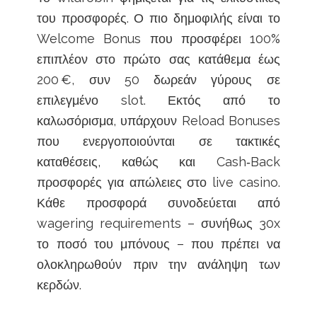
του προσφορές. Ο πιο δημοφιλής είναι το
Welcome Bonus που προσφέρει 100%
επιπλέον στο πρώτο σας κατάθεμα έως
200 €, συν 50 δωρεάν γύρους σε
επιλεγμένο slot. Εκτός από το
καλωσόρισμα, υπάρχουν Reload Bonuses
που ενεργοποιούνται σε τακτικές
καταθέσεις, καθώς και Cash‑Back
προσφορές για απώλειες στο live casino.
Κάθε προσφορά συνοδεύεται από
wagering requirements – συνήθως 30x
το ποσό του μπόνους – που πρέπει να
ολοκληρωθούν πριν την ανάληψη των
κερδών.