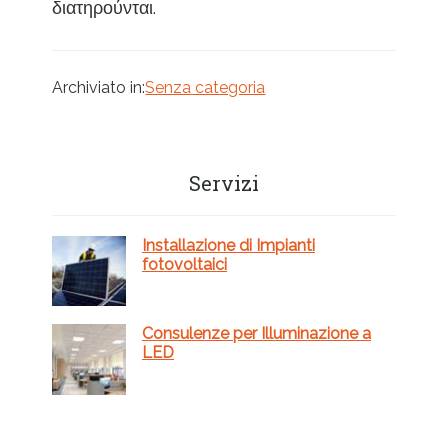
διατηρούνται.
Archiviato in:
Senza categoria
Barra
Servizi
laterale
primaria
Installazione di Impianti
fotovoltaici
Consulenze per Illuminazione a
LED