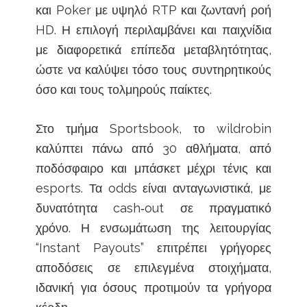
και Poker με υψηλό RTP και ζωντανή ροή
HD. Η επιλογή περιλαμβάνει και παιχνίδια
με διαφορετικά επίπεδα μεταβλητότητας,
ώστε να καλύψει τόσο τους συντηρητικούς
όσο και τους τολμηρούς παίκτες.
Στο τμήμα Sportsbook, το wildrobin
καλύπτει πάνω από 30 αθλήματα, από
ποδόσφαιρο και μπάσκετ μέχρι τένις και
esports. Τα odds είναι ανταγωνιστικά, με
δυνατότητα cash‑out σε πραγματικό
χρόνο. Η ενσωμάτωση της λειτουργίας
“Instant Payouts” επιτρέπει γρήγορες
αποδόσεις σε επιλεγμένα στοιχήματα,
ιδανική για όσους προτιμούν τα γρήγορα