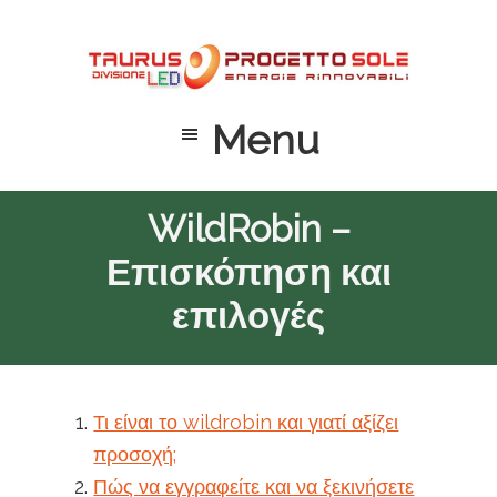
Passa
Passa
Passa
al
alla
al
contenuto
barra
piè
principale
laterale
di
Menu
primaria
pagina
WildRobin –
Επισκόπηση και
επιλογές
Τι είναι το wildrobin και γιατί αξίζει
προσοχή;
Πώς να εγγραφείτε και να ξεκινήσετε