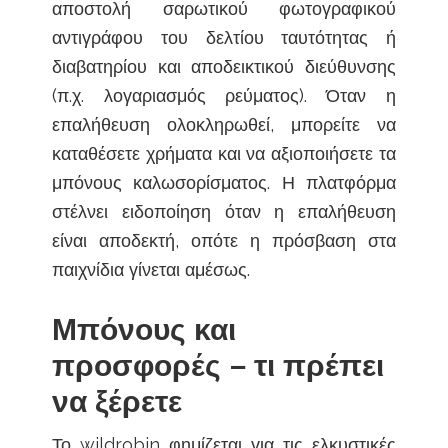
αποστολή σαρωτικού φωτογραφικού
αντιγράφου του δελτίου ταυτότητας ή
διαβατηρίου και αποδεικτικού διεύθυνσης
(π.χ. λογαριασμός ρεύματος). Όταν η
επαλήθευση ολοκληρωθεί, μπορείτε να
καταθέσετε χρήματα και να αξιοποιήσετε τα
μπόνους καλωσορίσματος. Η πλατφόρμα
στέλνει ειδοποίηση όταν η επαλήθευση
είναι αποδεκτή, οπότε η πρόσβαση στα
παιχνίδια γίνεται αμέσως.
Μπόνους και
προσφορές – τι πρέπει
να ξέρετε
Το wildrobin φημίζεται για τις ελκυστικές