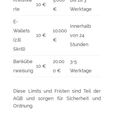
10 €
rte
€
Werktage
E-
Innerhalb
Wallets
10.000
10 €
von 24
(z.B.
€
Stunden
Skrill)
Bankübe
20.00
3-5
10 €
rweisung
0 €
Werktage
Diese Limits und Fristen sind Teil der
AGB und sorgen für Sicherheit und
Ordnung.