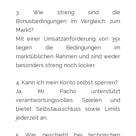
3. Wie streng sind die
Bonusbedingungen im Vergleich zum
Markt?
Mit einer Umsatzanforderung von 35x
liegen die Bedingungen im
marktüblichen Rahmen und sind weder
besonders streng noch locker.
4. Kann ich mein Konto selbst sperren?
Ja, Mr Pacho unterstützt
verantwortungsvolles Spielen und
bietet Selbstausschluss sowie Limits
jederzeit an.
5. Was geschieht bei technischen