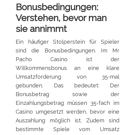
Bonusbedingungen:
Verstehen, bevor man
sie annimmt
Ein häufiger Stolperstein für Spieler
sind die Bonusbedingungen. Im Mr
Pacho Casino ist der
Willkommensbonus an eine klare
Umsatzforderung von 35-mal
gebunden. Das bedeutet: Der
Bonusbetrag sowie der
Einzahlungsbetrag müssen 35-fach im
Casino umgesetzt werden, bevor eine
Auszahlung möglich ist. Zudem sind
bestimmte Spiele vom Umsatz