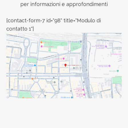
per informazioni e approfondimenti
[contact-form-7 id="98" title="Modulo di
contatto 1"]