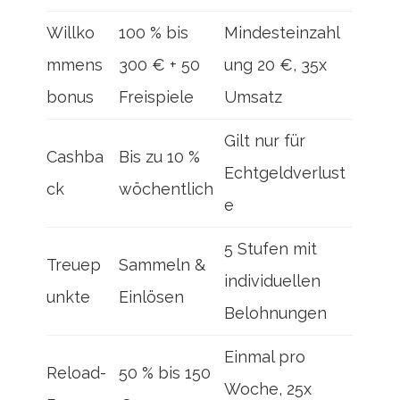
Willko
100 % bis
Mindesteinzahl
mmens
300 € + 50
ung 20 €, 35x
bonus
Freispiele
Umsatz
Gilt nur für
Cashba
Bis zu 10 %
Echtgeldverlust
ck
wöchentlich
e
5 Stufen mit
Treuep
Sammeln &
individuellen
unkte
Einlösen
Belohnungen
Einmal pro
Reload-
50 % bis 150
Woche, 25x