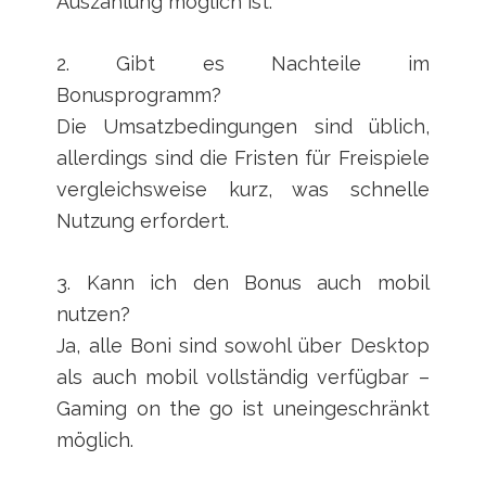
Auszahlung möglich ist.
2. Gibt es Nachteile im
Bonusprogramm?
Die Umsatzbedingungen sind üblich,
allerdings sind die Fristen für Freispiele
vergleichsweise kurz, was schnelle
Nutzung erfordert.
3. Kann ich den Bonus auch mobil
nutzen?
Ja, alle Boni sind sowohl über Desktop
als auch mobil vollständig verfügbar –
Gaming on the go ist uneingeschränkt
möglich.