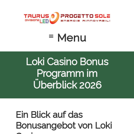
Passa
Passa
Passa
al
alla
al
contenuto
barra
piè
principale
laterale
di
Menu
primaria
pagina
Loki Casino Bonus
Programm im
Überblick 2026
Ein Blick auf das
Bonusangebot von Loki