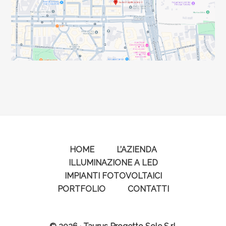
HOME
L’AZIENDA
ILLUMINAZIONE A LED
IMPIANTI FOTOVOLTAICI
PORTFOLIO
CONTATTI