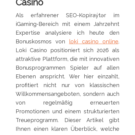
Casino
Als erfahrener SEO-Kopiraýtər im
iGaming-Bereich mit einem Jahrzehnt
Expertise analysiere ich heute den
Bonuskosmos von
loki casino online
.
Loki Casino positioniert sich 2026 als
attraktive Plattform, die mit innovativen
Bonusprogrammen Spieler auf allen
Ebenen anspricht. Wer hier einzahlt,
profitiert nicht nur von klassischen
Willkommensangeboten, sondern auch
von regelmäßig erneuerten
Promotionen und einem strukturierten
Treueprogramm. Dieser Artikel gibt
Ihnen einen klaren Überblick, welche