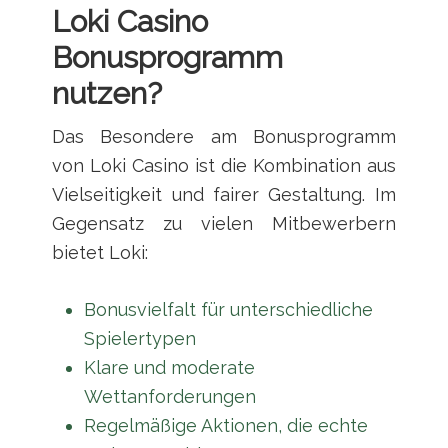
Loki Casino
Bonusprogramm
nutzen?
Das Besondere am Bonusprogramm
von Loki Casino ist die Kombination aus
Vielseitigkeit und fairer Gestaltung. Im
Gegensatz zu vielen Mitbewerbern
bietet Loki:
Bonusvielfalt für unterschiedliche
Spielertypen
Klare und moderate
Wettanforderungen
Regelmäßige Aktionen, die echte