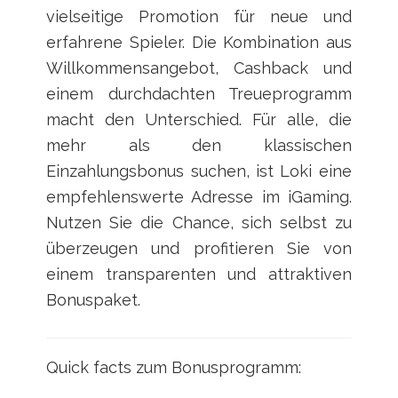
vielseitige Promotion für neue und
erfahrene Spieler. Die Kombination aus
Willkommensangebot, Cashback und
einem durchdachten Treueprogramm
macht den Unterschied. Für alle, die
mehr als den klassischen
Einzahlungsbonus suchen, ist Loki eine
empfehlenswerte Adresse im iGaming.
Nutzen Sie die Chance, sich selbst zu
überzeugen und profitieren Sie von
einem transparenten und attraktiven
Bonuspaket.
Quick facts zum Bonusprogramm: