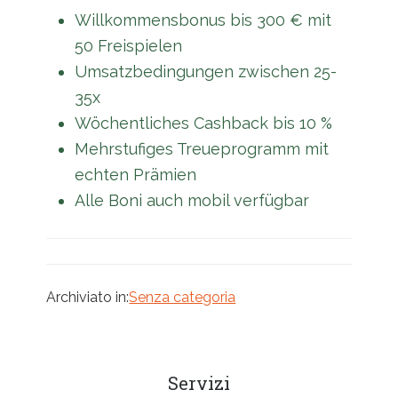
Willkommensbonus bis 300 € mit
50 Freispielen
Umsatzbedingungen zwischen 25-
35x
Wöchentliches Cashback bis 10 %
Mehrstufiges Treueprogramm mit
echten Prämien
Alle Boni auch mobil verfügbar
Archiviato in:
Senza categoria
Barra
Servizi