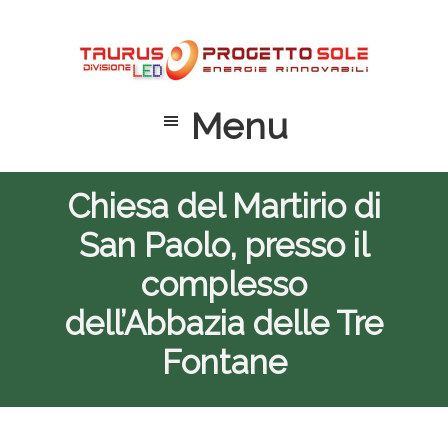
Passa
Passa
Passa
al
alla
al
contenuto
barra
piè
principale
laterale
di
Menu
primaria
pagina
Chiesa del Martirio di
San Paolo, presso il
complesso
dell’Abbazia delle Tre
Fontane