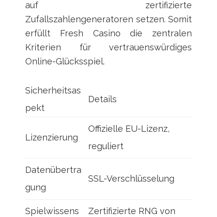
auf zertifizierte
Zufallszahlengeneratoren setzen. Somit
erfüllt Fresh Casino die zentralen
Kriterien für vertrauenswürdiges
Online-Glücksspiel.
Sicherheitsas
Details
pekt
Offizielle EU-Lizenz,
Lizenzierung
reguliert
Datenübertra
SSL-Verschlüsselung
gung
Spielwissens
Zertifizierte RNG von