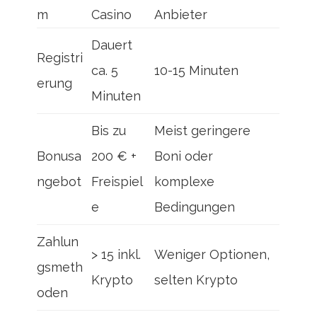
m
Casino
Anbieter
Dauert
Registri
ca. 5
10-15 Minuten
erung
Minuten
Bis zu
Meist geringere
Bonusa
200 € +
Boni oder
ngebot
Freispiel
komplexe
e
Bedingungen
Zahlun
> 15 inkl.
Weniger Optionen,
gsmeth
Krypto
selten Krypto
oden