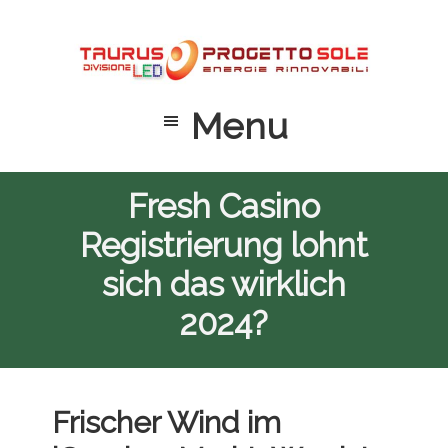
Passa
Passa
Passa
al
alla
al
contenuto
barra
piè
principale
laterale
di
Menu
primaria
pagina
Fresh Casino
Registrierung lohnt
sich das wirklich
2024?
Frischer Wind im