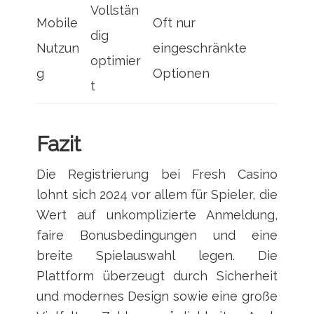
Vollstän
Mobile
Oft nur
dig
Nutzun
eingeschränkte
optimier
g
Optionen
t
Fazit
Die Registrierung bei Fresh Casino
lohnt sich 2024 vor allem für Spieler, die
Wert auf unkomplizierte Anmeldung,
faire Bonusbedingungen und eine
breite Spielauswahl legen. Die
Plattform überzeugt durch Sicherheit
und modernes Design sowie eine große