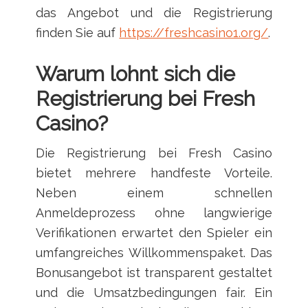
das Angebot und die Registrierung
finden Sie auf
https://freshcasino1.org/
.
Warum lohnt sich die
Registrierung bei Fresh
Casino?
Die Registrierung bei Fresh Casino
bietet mehrere handfeste Vorteile.
Neben einem schnellen
Anmeldeprozess ohne langwierige
Verifikationen erwartet den Spieler ein
umfangreiches Willkommenspaket. Das
Bonusangebot ist transparent gestaltet
und die Umsatzbedingungen fair. Ein