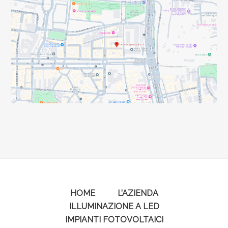
HOME
L’AZIENDA
ILLUMINAZIONE A LED
IMPIANTI FOTOVOLTAICI