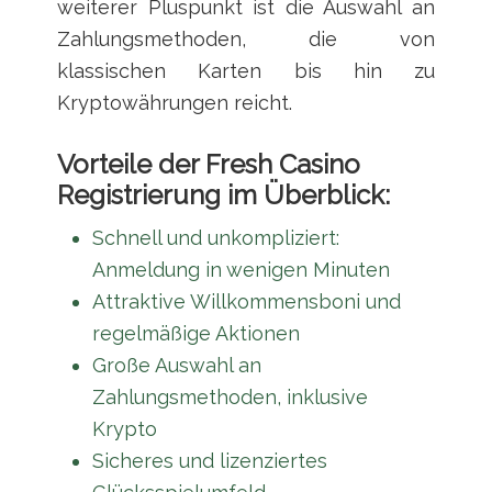
weiterer Pluspunkt ist die Auswahl an
Zahlungsmethoden, die von
klassischen Karten bis hin zu
Kryptowährungen reicht.
Vorteile der Fresh Casino
Registrierung im Überblick:
Schnell und unkompliziert:
Anmeldung in wenigen Minuten
Attraktive Willkommensboni und
regelmäßige Aktionen
Große Auswahl an
Zahlungsmethoden, inklusive
Krypto
Sicheres und lizenziertes