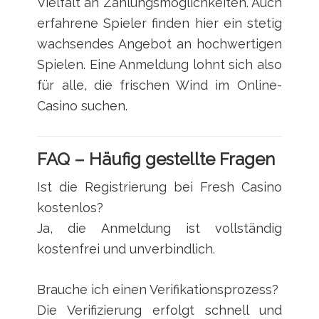
Vielfalt an Zahlungsmöglichkeiten. Auch
erfahrene Spieler finden hier ein stetig
wachsendes Angebot an hochwertigen
Spielen. Eine Anmeldung lohnt sich also
für alle, die frischen Wind im Online-
Casino suchen.
FAQ – Häufig gestellte Fragen
Ist die Registrierung bei Fresh Casino
kostenlos?
Ja, die Anmeldung ist vollständig
kostenfrei und unverbindlich.
Brauche ich einen Verifikationsprozess?
Die Verifizierung erfolgt schnell und