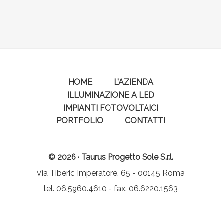
HOME
L’AZIENDA
ILLUMINAZIONE A LED
IMPIANTI FOTOVOLTAICI
PORTFOLIO
CONTATTI
© 2026 · Taurus Progetto Sole S.r.l.
Via Tiberio Imperatore, 65 - 00145 Roma
tel. 06.5960.4610 - fax. 06.6220.1563