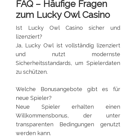
FAQ – Häufige Fragen
zum Lucky Owl Casino
Ist Lucky Owl Casino sicher und
lizenziert?
Ja, Lucky Owl ist vollständig lizenziert
und nutzt modernste
Sicherheitsstandards, um Spielerdaten
zu schützen.
Welche Bonusangebote gibt es für
neue Spieler?
Neue Spieler erhalten einen
Willkommensbonus, der unter
transparenten Bedingungen genutzt
werden kann.