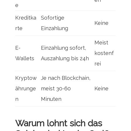
e
Kreditka
Sofortige
Keine
rte
Einzahlung
Meist
E-
Einzahlung sofort,
kostenf
Wallets
Auszahlung bis 24h
rei
Kryptow
Je nach Blockchain,
ährunge
meist 30-60
Keine
n
Minuten
Warum lohnt sich das