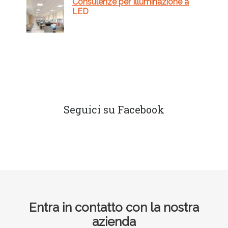
Consulenze per Illuminazione a
LED
Seguici su Facebook
Footer
Entra in contatto con la nostra
azienda