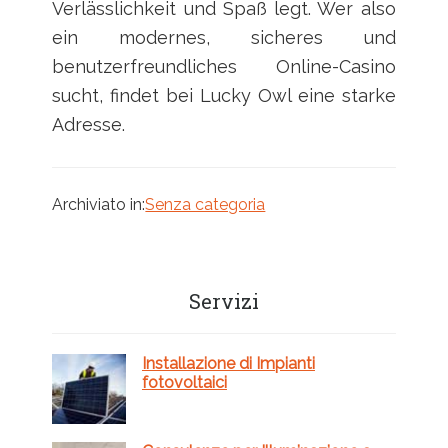
Verlässlichkeit und Spaß legt. Wer also
ein modernes, sicheres und
benutzerfreundliches Online-Casino
sucht, findet bei Lucky Owl eine starke
Adresse.
Archiviato in:
Senza categoria
Barra
Servizi
laterale
primaria
Installazione di Impianti
fotovoltaici