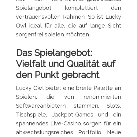
Spielangebot komplettiert den
vertrauensvollen Rahmen. So ist Lucky
Owl ideal für alle, die auf lange Sicht
sorgenfrei spielen möchten.
Das Spielangebot:
Vielfalt und Qualität auf
den Punkt gebracht
Lucky Owl bietet eine breite Palette an
Spielen, die von renommierten
Softwareanbietern stammen. Slots,
Tischspiele, Jackpot-Games und ein
spannendes Live-Casino sorgen für ein
abwechslungsreiches Portfolio. Neue