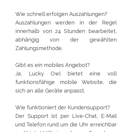
Wie schnell erfolgen Auszahlungen?
Auszahlungen werden in der Regel
innerhalb von 24 Stunden bearbeitet,
abhängig von der gewählten
Zahlungsmethode.
Gibt es ein mobiles Angebot?
Ja, Lucky Owl bietet eine voll
funktionsfähige mobile Website, die
sich an alle Geräte anpasst.
Wie funktioniert der Kundensupport?
Der Support ist per Live-Chat, E-Mail
und Telefon rund um die Uhr erreichbar