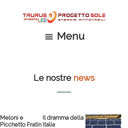
Passa
Passa
al
al
contenuto
piè
principale
di
Menu
pagina
Le nostre
news
Meloni e
Il dramma della
Picchetto Fratin
Italia