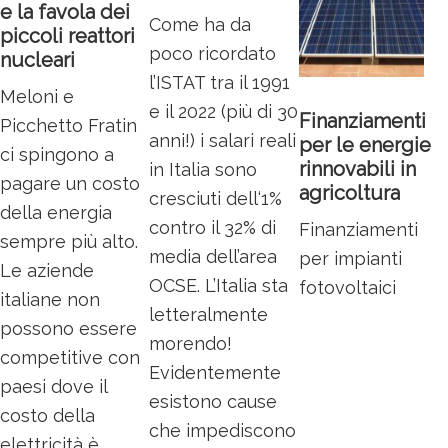
e la favola dei
Come ha da
piccoli reattori
poco ricordato
nucleari
l’ISTAT tra il 1991
Meloni e
e il 2022 (più di 30
Finanziamenti
Picchetto Fratin
anni!) i salari reali
per le energie
ci spingono a
rinnovabili in
in Italia sono
pagare un costo
agricoltura
cresciuti dell‘1%
della energia
contro il 32% di
Finanziamenti
sempre più alto.
media dell’area
per impianti
Le aziende
OCSE. L’Italia sta
fotovoltaici
italiane non
letteralmente
possono essere
morendo!
competitive con
Evidentemente
paesi dove il
esistono cause
costo della
che impediscono
elettricità è