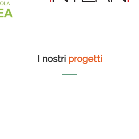
I nostri
progetti
Librerie Borri Books
Auditorium del
massimo
Airbox S.r.l. – 50 kWp