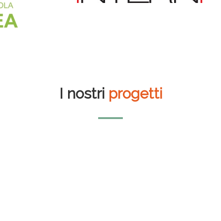
I nostri
progetti
Librerie Borri Books
Auditorium del
massimo
Airbox S.r.l. – 50 kWp