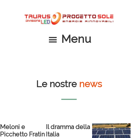
Passa
Passa
al
al
contenuto
piè
principale
di
Menu
pagina
Le nostre
news
Meloni e
Il dramma della
Picchetto Fratin
Italia