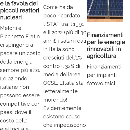
e la favola dei
Come ha da
piccoli reattori
poco ricordato
nucleari
l’ISTAT tra il 1991
Meloni e
e il 2022 (più di 30
Finanziamenti
Picchetto Fratin
anni!) i salari reali
per le energie
ci spingono a
rinnovabili in
in Italia sono
pagare un costo
agricoltura
cresciuti dell‘1%
della energia
contro il 32% di
Finanziamenti
sempre più alto.
media dell’area
per impianti
Le aziende
OCSE. L’Italia sta
fotovoltaici
italiane non
letteralmente
possono essere
morendo!
competitive con
Evidentemente
paesi dove il
esistono cause
costo della
che impediscono
elettricità è