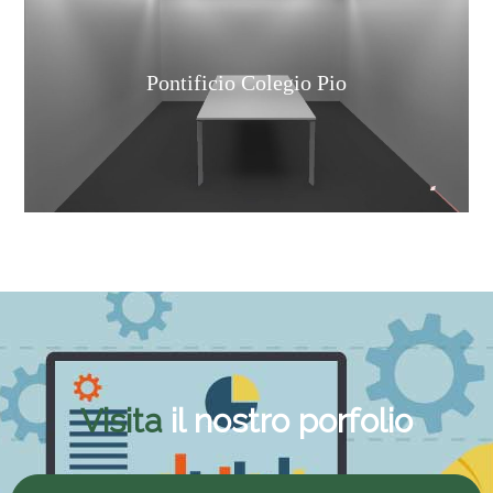
Pontificio Colegio Pio
Visita
il nostro porfolio