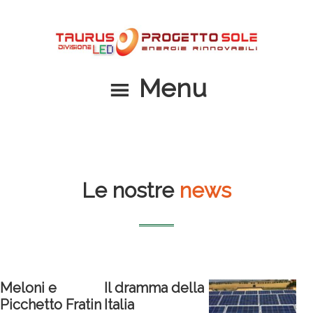
Passa
Passa
al
al
contenuto
piè
principale
di
Menu
pagina
Le nostre
news
Meloni e
Il dramma della
Picchetto Fratin
Italia