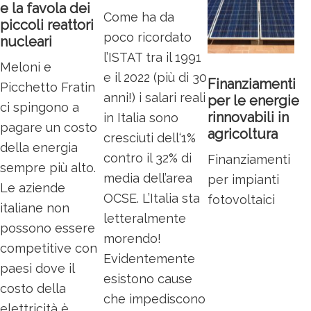
e la favola dei
Come ha da
piccoli reattori
poco ricordato
nucleari
l’ISTAT tra il 1991
Meloni e
e il 2022 (più di 30
Finanziamenti
Picchetto Fratin
anni!) i salari reali
per le energie
ci spingono a
rinnovabili in
in Italia sono
pagare un costo
agricoltura
cresciuti dell‘1%
della energia
contro il 32% di
Finanziamenti
sempre più alto.
media dell’area
per impianti
Le aziende
OCSE. L’Italia sta
fotovoltaici
italiane non
letteralmente
possono essere
morendo!
competitive con
Evidentemente
paesi dove il
esistono cause
costo della
che impediscono
elettricità è