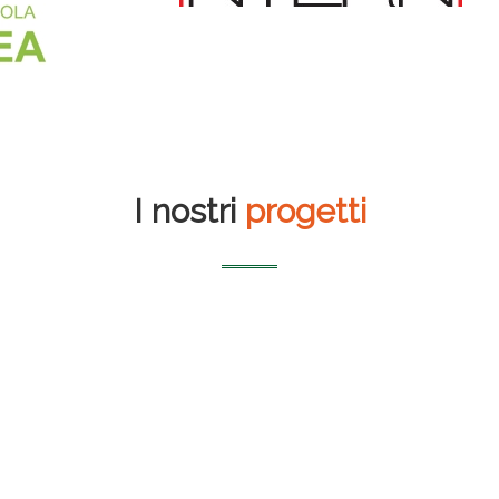
I nostri
progetti
Librerie Borri Books
Auditorium del
massimo
Airbox S.r.l. – 50 kWp