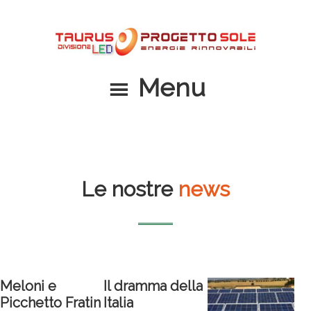
Passa
Passa
al
al
contenuto
piè
principale
di
Menu
pagina
Le nostre
news
Meloni e
Il dramma della
Picchetto Fratin
Italia