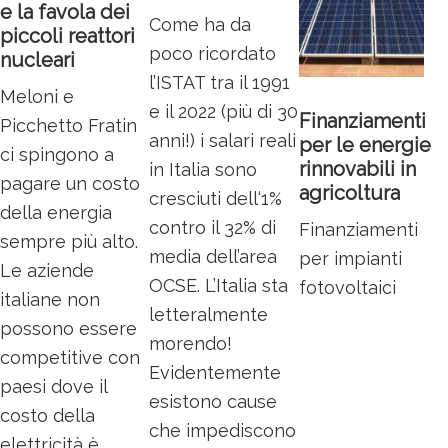
e la favola dei
Come ha da
piccoli reattori
poco ricordato
nucleari
l’ISTAT tra il 1991
Meloni e
e il 2022 (più di 30
Finanziamenti
Picchetto Fratin
anni!) i salari reali
per le energie
ci spingono a
rinnovabili in
in Italia sono
pagare un costo
agricoltura
cresciuti dell‘1%
della energia
contro il 32% di
Finanziamenti
sempre più alto.
media dell’area
per impianti
Le aziende
OCSE. L’Italia sta
fotovoltaici
italiane non
letteralmente
possono essere
morendo!
competitive con
Evidentemente
paesi dove il
esistono cause
costo della
che impediscono
elettricità è