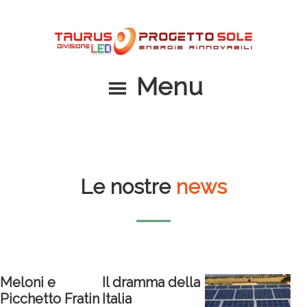
Passa
Passa
al
al
contenuto
piè
principale
di
Menu
pagina
Le nostre
news
Meloni e
Il dramma della
Picchetto Fratin
Italia