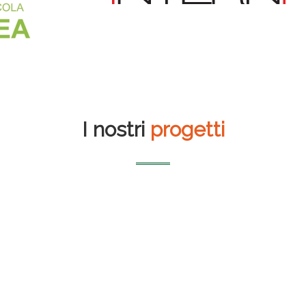
I nostri
progetti
Librerie Borri Books
Auditorium del
massimo
Airbox S.r.l. – 50 kWp