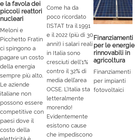
e la favola dei
Come ha da
piccoli reattori
poco ricordato
nucleari
l’ISTAT tra il 1991
Meloni e
e il 2022 (più di 30
Finanziamenti
Picchetto Fratin
anni!) i salari reali
per le energie
ci spingono a
rinnovabili in
in Italia sono
pagare un costo
agricoltura
cresciuti dell‘1%
della energia
contro il 32% di
Finanziamenti
sempre più alto.
media dell’area
per impianti
Le aziende
OCSE. L’Italia sta
fotovoltaici
italiane non
letteralmente
possono essere
morendo!
competitive con
Evidentemente
paesi dove il
esistono cause
costo della
che impediscono
elettricità è