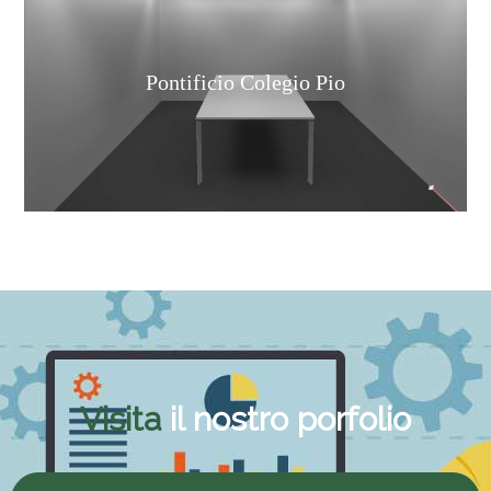
Pontificio Colegio Pio
Visita
il nostro porfolio