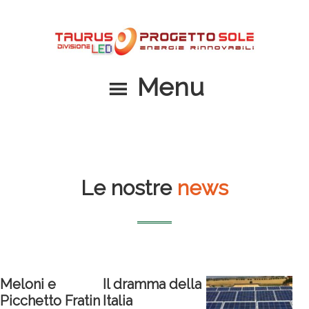
Passa
Passa
al
al
contenuto
piè
principale
di
Menu
pagina
Le nostre
news
Meloni e
Il dramma della
Picchetto Fratin
Italia