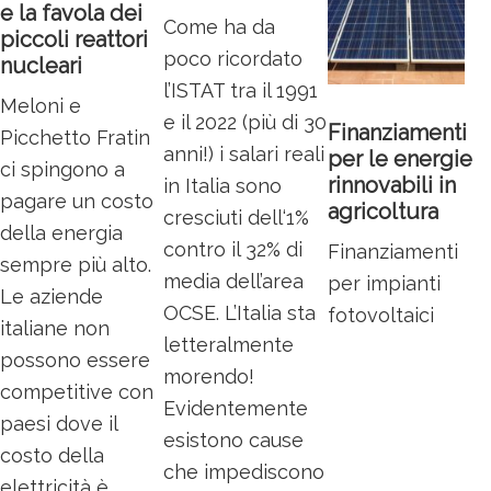
e la favola dei
Come ha da
piccoli reattori
poco ricordato
nucleari
l’ISTAT tra il 1991
Meloni e
e il 2022 (più di 30
Finanziamenti
Picchetto Fratin
anni!) i salari reali
per le energie
ci spingono a
rinnovabili in
in Italia sono
pagare un costo
agricoltura
cresciuti dell‘1%
della energia
contro il 32% di
Finanziamenti
sempre più alto.
media dell’area
per impianti
Le aziende
OCSE. L’Italia sta
fotovoltaici
italiane non
letteralmente
possono essere
morendo!
competitive con
Evidentemente
paesi dove il
esistono cause
costo della
che impediscono
elettricità è