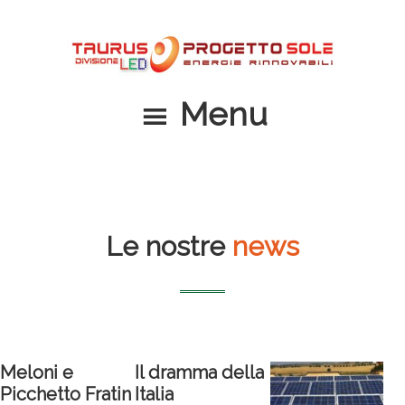
Passa
Passa
al
al
contenuto
piè
principale
di
Menu
pagina
Le nostre
news
Meloni e
Il dramma della
Picchetto Fratin
Italia