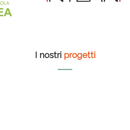
I nostri
progetti
Librerie Borri Books
Auditorium del
massimo
Airbox S.r.l. – 50 kWp