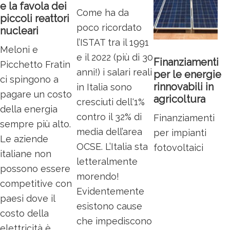
e la favola dei
Come ha da
piccoli reattori
poco ricordato
nucleari
l’ISTAT tra il 1991
Meloni e
e il 2022 (più di 30
Finanziamenti
Picchetto Fratin
anni!) i salari reali
per le energie
ci spingono a
rinnovabili in
in Italia sono
pagare un costo
agricoltura
cresciuti dell‘1%
della energia
contro il 32% di
Finanziamenti
sempre più alto.
media dell’area
per impianti
Le aziende
OCSE. L’Italia sta
fotovoltaici
italiane non
letteralmente
possono essere
morendo!
competitive con
Evidentemente
paesi dove il
esistono cause
costo della
che impediscono
elettricità è